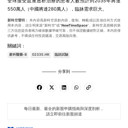
全球接受血液透析治療的患者人數預計到2035年將達
550萬人（中國將達280萬人），臨牀需求巨大。
新時空聲明：
本內容爲新時空原創內容，復制、轉載或以其他任何方式使
用本內容，須注明來源“新時空”或“
NewTimeSpace
”。新時空及授權的第
三方信息提供者竭力確保數據準確可靠，但不保證數據絕對正確。本內容僅
供參考，不構成任何投資建議，交易風險自擔。
關鍵詞：
麥科醫藥-B
02335.HK
臨牀試驗
分享到
每日最新、最全的新股申購指南與深度剖析，
請立即前往新股頻道