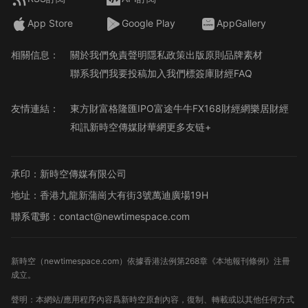
App Store
Google Play
AppGallery
相關信息：
關於我們
免責聲明
隱私政策
出版原則
品牌素材
聯系我們
我要投稿
加入我們
標簽庫
財經FAQ
友情連結：
東方財富
格隆匯
IPO
富途牛牛
FX168財經網
樂居財經
和訊
新時空傳媒
財華網
更多友链+
承印：新時空傳媒有限公司
地址：香港九龍新蒲崗大有街3號萬迪廣場19H
聯系電郵：contact@newtimespace.com
新時空（
newtimespace.com
）依據香港法例第268章《本地報刊條例》注冊
成立。
聲明：本網站/應用程序內容爲新時空原創內容，復制、轉載或以其他任何方式