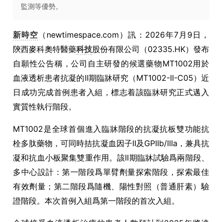
監測等優勢。
新時空
（newtimespace.com）訊：2026年7月9日，
陝西麥科奧特醫藥
科技
股份有限公司（02335.HK）發布
自願性公告稱，公司自主研發的候選藥物MT1002用於
血液透析患者抗凝的II期臨牀研究（MT1002-II-C05）近
日成功完成首例患者入組，標志着該臨牀研究正式邁入
實質性執行階段。
MT1002是全球首個進入臨牀階段的抗凝抗板雙功能抗
栓多肽藥物，可同時拮抗凝血因子II及GPIIb/IIIa，兼具抗
凝和抗血小板聚集雙重作用。該II期臨牀試驗爲兩階段、
多中心設計：第一階段爲單臂劑量探索階段，探索最佳
有效劑量；第二階段爲隨機、陽性對照（普通肝素）驗
證階段。本次首例入組爲第一階段的首次入組。