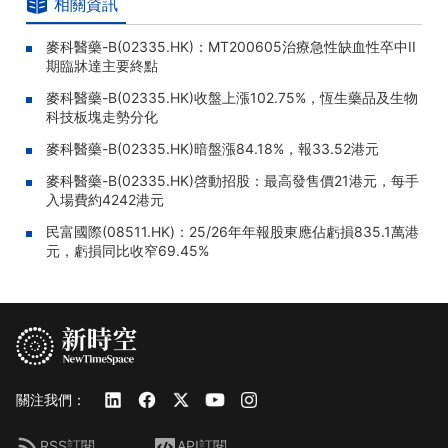
相關資訊
麥科醫藥-B(02335.HK)：MT200605治療急性缺血性卒中II
期臨牀達主要終點
麥科醫藥-B(02335.HK)收盤上漲102.75%，恆生藥品及生物
科技板塊走勢分化
麥科醫藥-B(02335.HK)暗盤漲84.18%，報33.52港元
麥科醫藥-B(02335.HK)啓動招股：最高發售價21港元，每手
入場費約4242港元
民富國際(08511.HK)：25/26年年報股東應佔虧損835.1萬港
元，虧損同比收窄69.45%
關注我們：
RSS訂閱
API訂閱