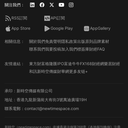
關注我們：
RSS訂閱
API訂閱
App Store
Google Play
AppGallery
相關信息：
關於我們
免責聲明
隱私政策
出版原則
品牌素材
聯系我們
我要投稿
加入我們
標簽庫
財經FAQ
友情連結：
東方財富
格隆匯
IPO
富途牛牛
FX168財經網
樂居財經
和訊
新時空傳媒
財華網
更多友链+
承印：新時空傳媒有限公司
地址：香港九龍新蒲崗大有街3號萬迪廣場19H
聯系電郵：contact@newtimespace.com
新時空（
newtimespace.com
）依據香港法例第268章《本地報刊條例》注冊