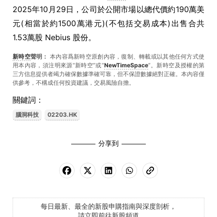
2025
年
10
月
29
日，公司於公開市場以總代價約
190
萬美
元
(
相當於約
1500
萬港元
)(
不包括交易成本
)
出售合共
1.53
萬股
Nebius
股份。
新時空
聲明：
本內容爲新時空原創內容，復制、轉載或以其他任何方式使
用本內容，須注明來源“新時空”或“
NewTimeSpace
”。新時空及授權的第
三方信息提供者竭力確保數據準確可靠，但不保證數據絕對正確。本內容僅
供參考，不構成任何投資建議，交易風險自擔。
關鍵詞：
腦洞科技
02203.HK
分享到
每日最新、最全的新股申購指南與深度剖析，
請立即前往新股頻道