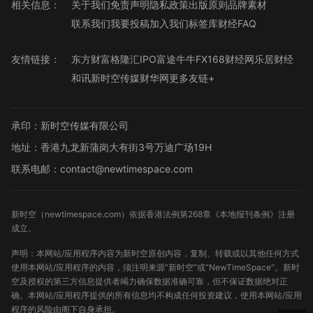
相关信息：
关于我们
免责声明
隐私政策
出版原则
品牌素材
联系我们
我要投稿
加入我们
标签库
财经FAQ
友情链接：
东方财富
格隆汇
IPO
富途牛牛
FX168财经网
乐居财经
和讯
新时空传媒
财华网
更多友链+
承印：新时空传媒有限公司
地址：香港九龙新蒲岗大有街3号万迪广场19H
联系电邮：contact@newtimespace.com
新时空（
newtimespace.com
）依据香港法例第268章《本地报刊条例》注册
成立。
声明：本网站/应用程序内容为新时空原创内容，复制、转载或以其他任何方式
使用本网站/应用程序的内容，须注明来源“新时空”或“NewTimeSpace”。新时
空及授权的第三方信息提供者竭力确保数据准确可靠，但不保证数据绝对正
确。本网站/应用程序提供的所有信息均不构成任何投资建议，使用本网站/应用
程序的风险由阁下自身承担。