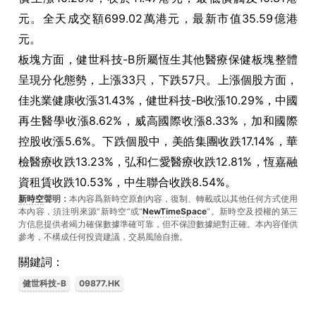
元。全天成交額699.02萬港元，最新市值35.59億港
元。
板塊方面，健世科技-B所屬恆生其他醫療保健板塊整體
呈現分化態勢，上漲33只，下跌57只。上漲個股方面，
佳兆業健康收漲31.43%，健世科技-B收漲10.29%，中國
再生醫學收漲8.62%，威高國際收漲8.33%，加和國際
控股收漲5.6%。下跌個股中，美皓集團收跌17.14%，華
檢醫療收跌13.23%，弘和仁愛醫療收跌12.81%，恆嘉融
資租賃收跌10.53%，中生聯合收跌8.54%。
新時空
聲明：
本內容爲新時空原創內容，復制、轉載或以其他任何方式使用
本內容，須注明來源“新時空”或“
NewTimeSpace
”。新時空及授權的第三
方信息提供者竭力確保數據準確可靠，但不保證數據絕對正確。本內容僅供
參考，不構成任何投資建議，交易風險自擔。
關鍵詞：
健世科技-B
09877.HK