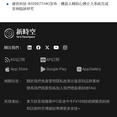
健世科技-B(09877.HK)宣布：機器人輔助心髒介入系統完成
首例臨牀研究
關注我們：
RSS訂閱
API訂閱
App Store
Google Play
AppGallery
相關信息：
關於我們
免責聲明
隱私政策
出版原則
品牌素材
聯系我們
我要投稿
加入我們
標簽庫
財經FAQ
友情連結：
東方財富
格隆匯
IPO
富途牛牛
FX168財經網
樂居財經
和訊
新時空傳媒
財華網
更多友链+