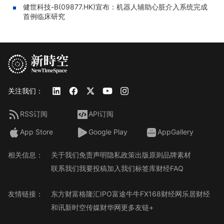
健世科技-B(09877.HK)宣布：机器人辅助心脏介入系统完成
首例临床研究
关注我们：
RSS订阅
API订阅
App Store
Google Play
AppGallery
相关信息：
关于我们
免责声明
隐私政策
出版原则
品牌素材
联系我们
我要投稿
加入我们
标签库
财经FAQ
友情链接：
东方财富
格隆汇
IPO
富途牛牛
FX168财经网
乐居财经
和讯
新时空传媒
财华网
更多友链+