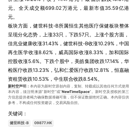
元。全天成交额699.02万港元，最新市值35.59亿港
元。
板块方面，健世科技-B所属恒生其他医疗保健板块整体
呈现分化态势，上涨33只，下跌57只。上涨个股方面，
佳兆业健康收涨31.43%，健世科技-B收涨10.29%，中国
再生医学收涨8.62%，威高国际收涨8.33%，加和国际
控股收涨5.6%。下跌个股中，美皓集团收跌17.14%，华
检医疗收跌13.23%，弘和仁爱医疗收跌12.81%，恒嘉融
资租赁收跌10.53%，中生联合收跌8.54%。
新时空
声明：
本内容为新时空原创内容，复制、转载或以其他任何方式使用
本内容，须注明来源“新时空”或“
NewTimeSpace
”。新时空及授权的第三
方信息提供者竭力确保数据准确可靠，但不保证数据绝对正确。本內容仅供
参考，不构成任何投资建议，交易风险自担。
关键词：
健世科技-B
09877.HK