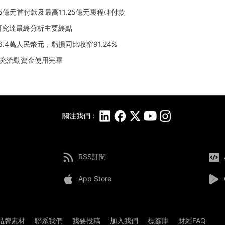
15億元首付款及最高11.25億元裏程碑付款
I期研究達最終分析主要終點
56.4萬人民幣元，虧損同比收窄91.24%
，補充流動資金使用完畢
關注我們：
RSS訂閱
App Store
品牌素材
聯系我們
我要投稿
加入我們
標簽庫
財經FAQ