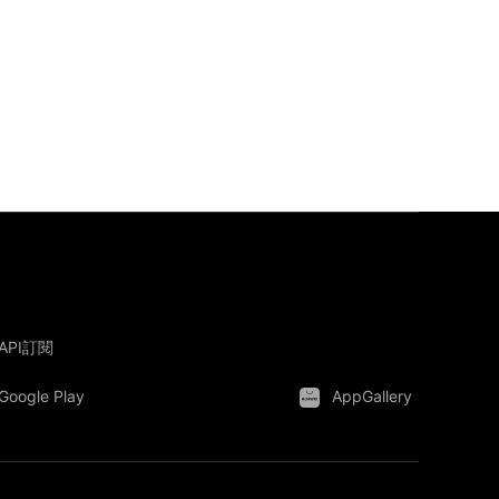
API訂閱
Google Play
AppGallery