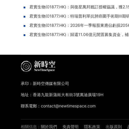
君實生物(01877.HK)：與復星萬邦籤訂授權協議，獲2.
君實生物(01877.HK)：特瑞普利單抗肺癌圍手術期II
君實生物(01877.HK)：2026年一季報股東應佔虧損20
君實生物(01877.HK)：歸還11.06億元閒置募集資金
承印：新時空傳媒有限公司
地址：香港九龍新蒲崗大有街3號萬迪廣場19H
聯系電郵：contact@newtimespace.com
相關信息：
關於我們
免責聲明
隱私政策
出版原則