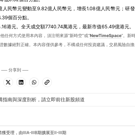
人民幣元變動至9.82億人民幣元，增長1.08億人民幣元；研
4.39個百分點。
5.16港元。全天成交額7740.74萬港元，最新市值65.49億港元。
他任何方式使用本內容，須注明來源“新時空”或“
NewTimeSpace
”。新
證數據絕對正確。本內容僅供參考，不構成任何投資建議，交易風險自擔
分享到
購指南與深度剖析，請立即前往新股頻道
，由IIIA-IIIB期擴展至II-III期