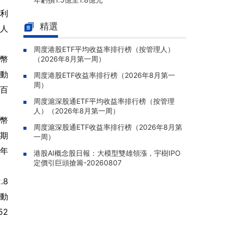
淨利
維信金科(02003.HK)：終止收購
08-07 17:32 |
精選
葡萄牙銀行BPG最多至100%股份，賣方退還2
6人
0%預付訂金
周度港股ETF平均收益率排行榜（按管理人）
智欣集團控股(02187.HK)：預計
08-07 17:31 |
民幣
（2026年8月第一周）
上半年虧損收窄至約800萬元
變動
周度港股ETF收益率排行榜（2026年8月第一
石四藥集團(02005.HK)：鹽酸齊
08-07 17:25 |
周）
個百
拉西酮原料藥獲批上市
周度滬深股通ETF平均收益率排行榜（按管理
華潤燃氣(01193.HK)：完成發行
08-07 17:20 |
人）（2026年8月第一周）
民幣
第三期中期票據，本金總額人民幣25億元
周度滬深股通ETF收益率排行榜（2026年8月第
同期
一周）
泰林科建(06193.HK)：預計上半
08-07 17:20 |
年虧損約230萬元
去年
港股AI概念股日報：大模型雙雄領漲，宇樹IPO
定價引巨頭搶籌-20260807
.8
變動
52