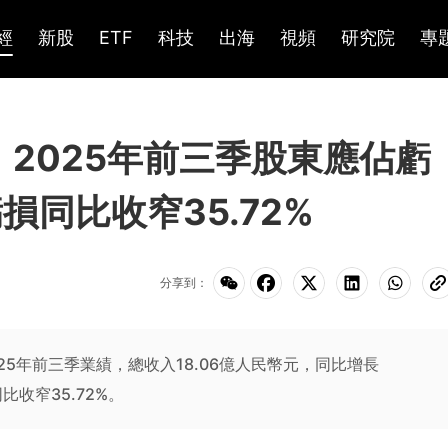
經
新股
ETF
科技
出海
視頻
研究院
專
K)：2025年前三季股東應佔虧
損同比收窄35.72%
分享到：
布2025年前三季業績，總收入18.06億人民幣元，同比增長
比收窄35.72%。