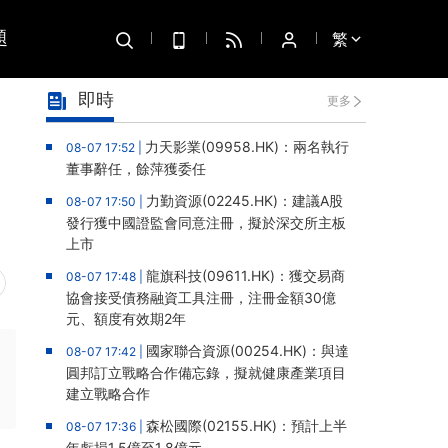
題
繁
即時
更多
力天影業(09958.HK)：兩名執行
08-07 17:52 |
董事辭任，餘萍獲委任
力勤資源(02245.HK)：建議A股
08-07 17:50 |
發行獲中國證監會同意注冊，擬於深交所主板
上市
龍旗科技(09611.HK)：獲交易商
08-07 17:48 |
協會接受債務融資工具注冊，注冊金額30億
元、額度有效期2年
國家聯合資源(00254.HK)：與達
08-07 17:42 |
圓邦訂立戰略合作備忘錄，擬就健康產業項目
建立戰略合作
森松國際(02155.HK)：預計上半
08-07 17:36 |
年虧損1.5億至1.8億元