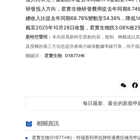
研發投入方向，君實生物研發費用從去年同期8.74億
總收入比從去年同期68.78%變動至54.39%，降低1
截至2025年10月28日收盤，君實生物跌3.08%收2
新時空
聲明：
本內容爲新時空原創內容，復制、轉載或以其
及授權的第三方信息提供者竭力確保數據準確可靠，但不保
關鍵詞：
君實生物
01877.HK
每日最新、最全的新股申
相關資訊
君實生物(01877.HK)：特瑞普利單抗肺癌適應症補充申請獲受理