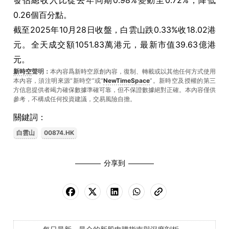
發佔總收入比從去年同期0.98%變動至0.72%，降低
0.26個百分點。
截至2025年10月28日收盤，白雲山跌0.33%收18.02港
元。全天成交額1051.83萬港元，最新市值39.63億港
元。
新時空
聲明：
本內容爲新時空原創內容，復制、轉載或以其他任何方式使用
本內容，須注明來源“新時空”或“
NewTimeSpace
”。新時空及授權的第三
方信息提供者竭力確保數據準確可靠，但不保證數據絕對正確。本內容僅供
參考，不構成任何投資建議，交易風險自擔。
關鍵詞：
白雲山
00874.HK
分享到