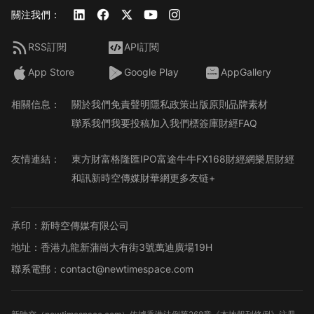
關注我們：
RSS訂閱
API訂閱
App Store
Google Play
AppGallery
相關信息：
關於我們
免責聲明
隱私政策
出版原則
品牌素材
聯系我們
我要投稿
加入我們
標簽庫
財經FAQ
友情連結：
東方財富
格隆匯
IPO
富途牛牛
FX168財經網
樂居財經
和訊
新時空傳媒
財華網
更多友链+
承印：新時空傳媒有限公司
地址：香港九龍新蒲崗大有街3號萬迪廣場19H
聯系電郵：contact@newtimespace.com