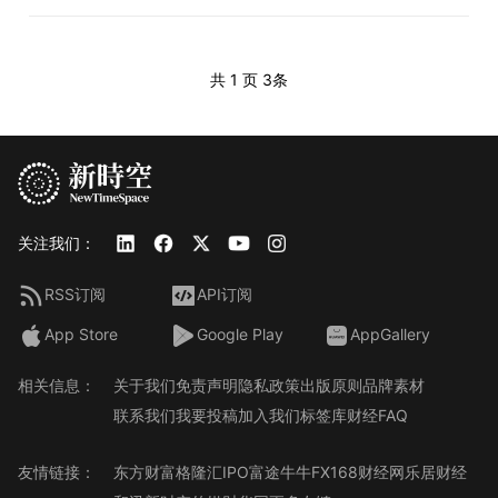
共 1 页
3条
关注我们：
RSS订阅
API订阅
App Store
Google Play
AppGallery
相关信息：
关于我们
免责声明
隐私政策
出版原则
品牌素材
联系我们
我要投稿
加入我们
标签库
财经FAQ
友情链接：
东方财富
格隆汇
IPO
富途牛牛
FX168财经网
乐居财经