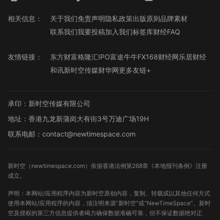
相关信息：
关于我们
免责声明
隐私政策
出版原则
品牌素材
联系我们
我要投稿
加入我们
标签库
财经FAQ
友情链接：
东方财富
格隆汇
IPO
富途牛牛
FX168财经网
乐居财经
和讯
新时空传媒
财华网
更多友链+
承印：新时空传媒有限公司
地址：香港九龙新蒲岗大有街3号万迪广场19H
联系电邮：contact@newtimespace.com
新时空（
newtimespace.com
）依据香港法例第268章《本地报刊条例》注册
成立。
声明：本网站/应用程序内容为新时空原创内容，复制、转载或以其他任何方式
使用本网站/应用程序的内容，须注明来源“新时空”或“NewTimeSpace”。新时
空及授权的第三方信息提供者竭力确保数据准确可靠，但不保证数据绝对正