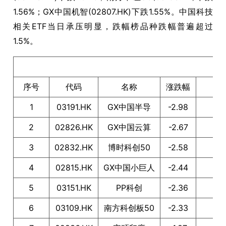
1.56%；GX中国机智(02807.HK)下跌1.55%。中国科技
相关ETF当日承压明显，跌幅榜品种跌幅普遍超过
1.5%。
港
序号
代码
名称
涨跌幅
1
03191.HK
GX中国半导
-2.98
2
02826.HK
GX中国云算
-2.67
S
3
02832.HK
博时科创50
-2.58
4
02815.HK
GX中国小巨人
-2.44
S
5
03151.HK
PP科创
-2.36
6
03109.HK
南方科创板50
-2.33