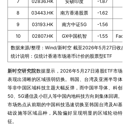
7
02836.HK
安硕印度
-1.87
8
03443.HK
南方香港股票
-1.62
9
03193.HK
南方中证5G
-1.56
10
02807.HK
GX中国机智
-1.55
Fac
数据来源/整理：Wind/新时空 截至2026年5月27日收盘
统计说明：仅统计香港市场港币计价的股票型ETF
新时空研究院
数据显示，2026年5月27日港股ETF市场
表现出清晰的区域强弱切换。韩国、台湾及亚洲半导体
等非中国区域科技主题大幅反弹，而中国半导体、科创
50、5G通信及小巨人等中国内地科技方向则集体回调。
市场热点从前期的中国科技迅速切换至韩国台湾及AI基
础设施等区域品种，风险偏好呈现明显的区域轮动特
征。