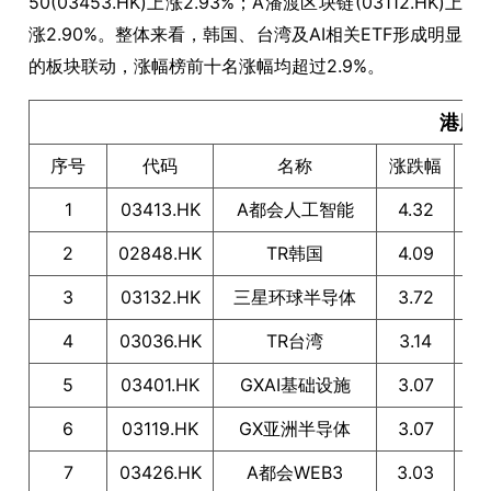
50(03453.HK)上涨2.93%；A潘渡区块链(03112.HK)上
涨2.90%。整体来看，韩国、台湾及AI相关ETF形成明显
的板块联动，涨幅榜前十名涨幅均超过2.9%。
港股E
序号
代码
名称
涨跌幅
1
03413.HK
A都会人工智能
4.32
2
02848.HK
TR韩国
4.09
3
03132.HK
三星环球半导体
3.72
4
03036.HK
TR台湾
3.14
5
03401.HK
GXAI基础设施
3.07
6
03119.HK
GX亚洲半导体
3.07
F
7
03426.HK
A都会WEB3
3.03