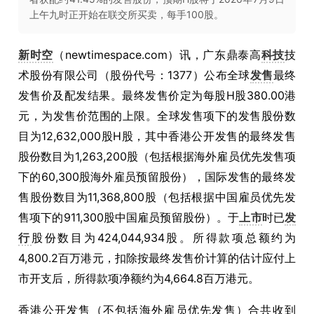
上午九时正开始在联交所买卖，每手100股。
新时空
（newtimespace.com）讯，广东鼎泰高
科技
技
术股份有限公司（股份代号：1377）公布全球
发售
最终
发售价及配发结果。最终发售价定为每股H股380.00港
元，为发售价范围的上限。全球发售项下的发售股份数
目为12,632,000股H股，其中香港公开发售的最终发售
股份数目为1,263,200股（包括根据海外雇员优先发售项
下的60,300股海外雇员预留股份），国际发售的最终发
售股份数目为11,368,800股（包括根据中国雇员优先发
售项下的911,300股中国雇员预留股份）。于
上市
时已
发
行
股份数目为424,044,934股。所得款项总额约为
4,800.2百万港元，扣除按最终发售价计算的估计应付上
市开支后，所得款项净额约为4,664.8百万港元。
香港公开发售（不包括海外雇员优先发售）合共收到