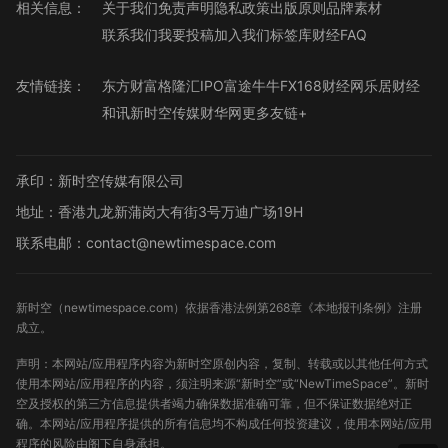
相关信息：
关于我们
免责声明
隐私政策
出版原则
品牌素材
联系我们
我要投稿
加入我们
标签库
财经FAQ
友情链接：
东方财富
格隆汇
IPO
富途牛牛
FX168财经网
乐居财经
和讯
新时空传媒
财华网
更多友链+
承印：新时空传媒有限公司
地址：香港九龙新蒲岗大有街3号万迪广场19H
联系电邮：contact@newtimespace.com
新时空（
newtimespace.com
）依据香港法例第268章《本地报刊条例》注册
成立。
声明：本网站/应用程序内容为新时空原创内容，复制、转载或以其他任何方式
使用本网站/应用程序的内容，须注明来源“新时空”或“NewTimeSpace”。新时
空及授权的第三方信息提供者竭力确保数据准确可靠，但不保证数据绝对正
确。本网站/应用程序提供的所有信息均不构成任何投资建议，使用本网站/应用
程序的风险由阁下自身承担。