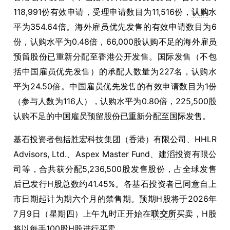
118,991份有效申请，受理申请数目为11,516份，
认购
水
平为354.64倍。海外雇员优先发售的有效申请数目为6
份，认购水平为0.48倍，66,000股认购不足的海外雇员
预留股份已重新分配至香港公开发售。国际发售（不包
括中国雇员优先发售）的承配人数量为227名，认购水
平为24.50倍。中国雇员优先发售的有效申请数目为1份
（参与人数为116人），认购水平为0.80倍，225,500股
认购不足的中国雇员预留股份已重新分配至国际发售。
基石投资者包括胜宏科技集团（香港）有限公司、HHLR
Advisors, Ltd.、Aspex Master Fund、建滔投资有限公
司等，合共获分配5,236,500股发售股份，占全球发售
后已发行H股总数约41.45%。各基石投资者已同意自上
市日期起计为期六个月的禁售期。预期H股将于2026年
7月9日（星期四）上午九时正开始在
联交所
买卖，H股
将以每手100股H股进行买卖。