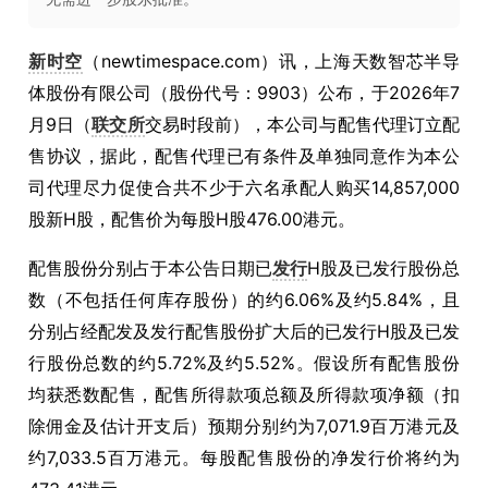
新时空
（newtimespace.com）讯，上海天数智芯半导
体股份有限公司（股份代号：9903）公布，于2026年7
月9日（
联交所
交易时段前），本公司与配售代理订立配
售协议，据此，配售代理已有条件及单独同意作为本公
司代理尽力促使合共不少于六名承配人购买14,857,000
股新H股，配售价为每股H股476.00港元。
配售股份分别占于本公告日期已
发行
H股及已发行股份总
数（不包括任何库存股份）的约6.06%及约5.84%，且
分别占经配发及发行配售股份扩大后的已发行H股及已发
行股份总数的约5.72%及约5.52%。假设所有配售股份
均获悉数配售，配售所得款项总额及所得款项净额（扣
除佣金及估计开支后）预期分别约为7,071.9百万港元及
约7,033.5百万港元。每股配售股份的净发行价将约为