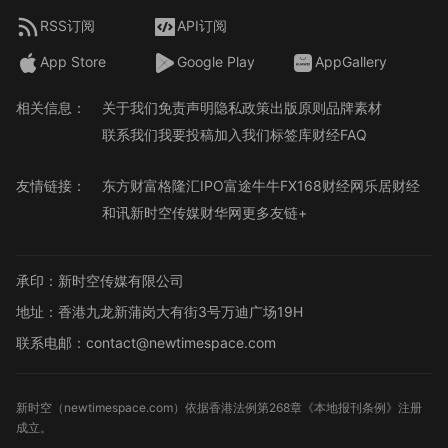
RSS订阅
API订阅
App Store
Google Play
AppGallery
相关信息：
关于我们
免责声明
隐私政策
出版原则
品牌素材
联系我们
我要投稿
加入我们
标签库
财经FAQ
友情链接：
东方财富
格隆汇
IPO
富途牛牛
FX168财经网
乐居财经
和讯
新时空传媒
财华网
更多友链+
承印：新时空传媒有限公司
地址：香港九龙新蒲岗大有街3号万迪广场19H
联系电邮：contact@newtimespace.com
新时空（
newtimespace.com
）依据香港法例第268章《本地报刊条例》注册
成立。