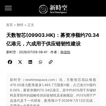
首页
>
财经
> 正文
天数智芯(09903.HK)：募资净额约70.34
亿港元，六成用于供应链韧性建设
新时空 · 2026/07/09 08:41 · 作者：
孙佳怡
新时空（newtimespace.com）讯，天数智芯拟以每股
476.00港元配售最多1,485.7万股新H股，占已发行H股约
6.06%，募资净额约70.34亿港元，其中约60%用于关键材
料及零部件的战略性供应链韧性及采购规划，约15%用于产
品迭代及下一代研发，配售预计于2026年7月13日完成，
无需进一步股东批准。