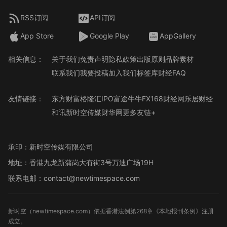
RSS订阅
API订阅
App Store
Google Play
AppGallery
相关信息：
关于我们
免责声明
隐私政策
出版原则
品牌素材
联系我们
我要投稿
加入我们
标签库
财经FAQ
友情链接：
东方财富
格隆汇
IPO
富途牛牛
FX168财经网
乐居财经
和讯
新时空传媒
财华网
更多友链+
承印：新时空传媒有限公司
地址：香港九龙新蒲岗大有街3号万迪广场19H
联系电邮：contact@newtimespace.com
新时空（
newtimespace.com
）依据香港法例第268章《本地报刊条例》注册
成立。