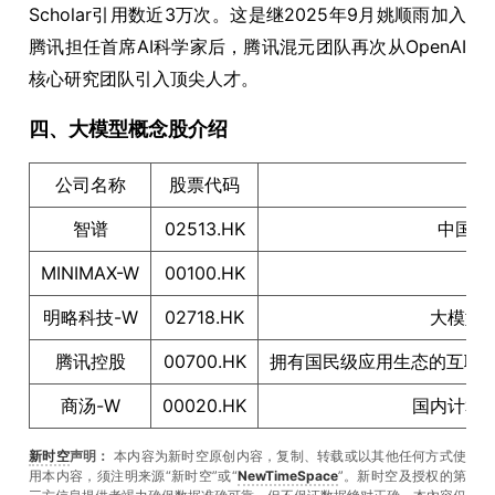
Scholar引用数近3万次。这是继2025年9月姚顺雨加入
腾讯担任首席AI科学家后，腾讯混元团队再次从OpenAI
核心研究团队引入顶尖人才。
四、大模型概念股介绍
公司名称
股票代码
智谱
02513.HK
中国独
MINIMAX-W
00100.HK
明略科技-W
02718.HK
大模型概
腾讯控股
00700.HK
拥有国民级应用生态的互联
商汤-W
00020.HK
国内计算
新时空
声明：
本内容为新时空原创内容，复制、转载或以其他任何方式使
用本内容，须注明来源“新时空”或“
NewTimeSpace
”。新时空及授权的第