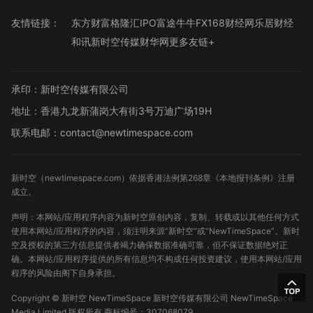
友情链接：
东方财富
格隆汇
IPO
富途牛牛
FX168财经网
乐居财经
和讯
新时空传媒
财华网
更多友链+
承印：新时空传媒有限公司
地址：香港九龙新蒲岗大有街3号万迪广场19H
联系电邮：contact@newtimespace.com
新时空（
newtimespace.com
）依据香港法例第268章《本地报刊条例》注册
成立。
声明：本网站/应用程序内容为新时空原创内容，复制、转载或以其他任何方式
使用本网站/应用程序的内容，须注明来源“新时空”或“NewTimeSpace”。新时
空及授权的第三方信息提供者竭力确保数据准确可靠，但不保证数据绝对正
确。本网站/应用程序提供的所有信息均不构成任何投资建议，使用本网站/应用
程序的风险由阁下自身承担。
Copyright ©
新时空
NewTimeSpace 新时空传媒有限公司 NewTimeSpace
Media Limited 版权所有
商标编号：307068079