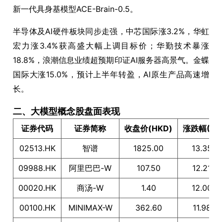
新一代具身基模型ACE-Brain-0.5。
半导体及AI硬件板块同步走强，中芯国际涨3.2%，华虹
宏力涨3.4%获高盛大幅上调目标价；华勤技术暴涨
18.8%，浪潮信息业绩超预期印证AI服务器高景气。金蝶
国际大涨15.0%，预计上半年转盈，AI原生产品高速增
长。
二、大模型概念股盘面表现
证券代码
证券简称
收盘价(HKD)
涨跌幅(%)
02513.HK
智谱
1825.00
13.35
09988.HK
阿里巴巴-W
107.50
12.21
00020.HK
商汤-W
1.40
12.00
00100.HK
MINIMAX-W
362.60
11.98