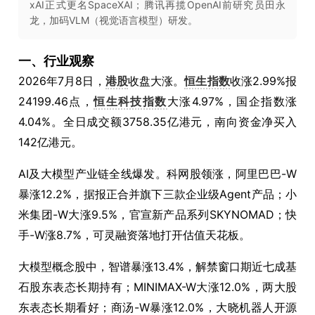
xAI正式更名SpaceXAI；腾讯再揽OpenAI前研究员田永
龙，加码VLM（视觉语言模型）研发。
一、行业观察
2026年7月8日，
港股
收盘大涨。
恒生指数
收涨2.99%报
24199.46点，
恒生科技指数
大涨4.97%，国企指数涨
4.04%。全日成交额3758.35亿港元，南向资金净买入
142亿港元。
AI及大模型产业链全线爆发。科网股领涨，阿里巴巴-W
暴涨12.2%，据报正合并旗下三款企业级Agent产品；小
米集团-W大涨9.5%，官宣新产品系列SKYNOMAD；快
手-W涨8.7%，可灵融资落地打开估值天花板。
大模型概念股中，智谱暴涨13.4%，解禁窗口期近七成基
石股东表态长期持有；MINIMAX-W大涨12.0%，两大股
东表态长期看好；商汤-W暴涨12.0%，大晓机器人开源