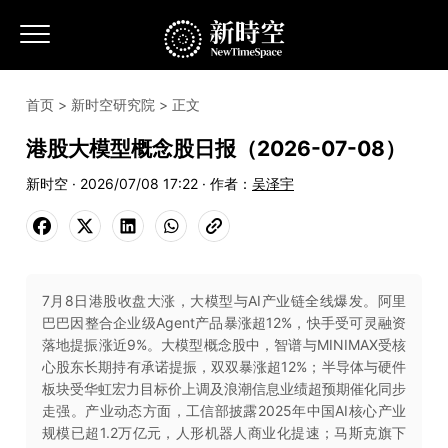
首页
>
新时空研究院
> 正文
港股大模型概念股日报（2026-07-08）
新时空 · 2026/07/08 17:22 · 作者：
吴泽宇
7月8日港股收盘大涨，大模型与AI产业链全线爆发。阿里
巴巴因整合企业级Agent产品暴涨超12%，快手受可灵融资
落地提振涨近9%。大模型概念股中，智谱与MINIMAX受核
心股东长期持有承诺提振，双双暴涨超12%；半导体与硬件
板块受华虹宏力目标价上调及浪潮信息业绩超预期催化同步
走强。产业动态方面，工信部披露2025年中国AI核心产业
规模已超1.2万亿元，人形机器人商业化提速；马斯克旗下