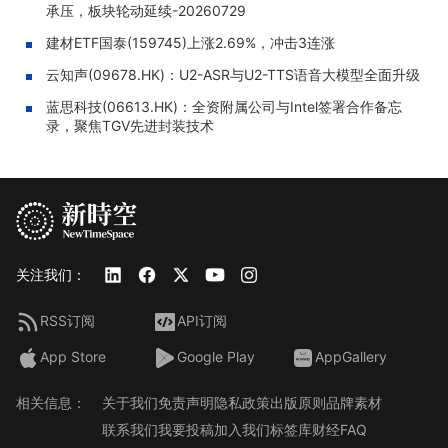
承压，板块轮动延续-20260729
建材ETF国泰(159745)上涨2.69%，冲击3连涨
云知声(09678.HK)：U2-ASR与U2-TTS语音大模型全面升级
蓝思科技(06613.HK)：全资附属公司与Intel签署合作备忘
录，聚焦TGV先进封装技术
关注我们：
RSS订阅
API订阅
App Store
Google Play
AppGallery
相关信息：
关于我们
免责声明
隐私政策
出版原则
品牌素材
联系我们
我要投稿
加入我们
标签库
财经FAQ