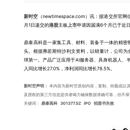
新时空
（newtimespace.com）讯：据港交所
月1日递交的
港股
主板
上市
申请因届满6个月已于近
鼎泰高科是一家集工具、材料、装备于一体的精密
头。根据弗若斯特沙利文资料，以销量计，公司为全
球第一。产品广泛应用于AI服务器、具身机器人、
入同比增长27.0%，净利润同比增长78.5%。
新时空声明：
本内容为新时空原创内容，复制、转载或以其
及授权的第三方信息提供者竭力确保数据准确可靠，但不保
关键词：
鼎泰高科
301377.SZ
IPO
招股书失效