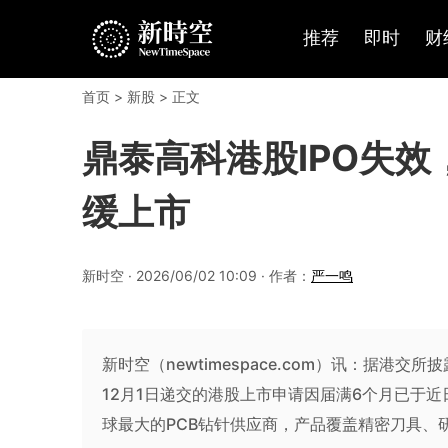
推荐
即时
财
首页
>
新股
> 正文
鼎泰高科港股IPO失效
缓上市
新时空 · 2026/06/02 10:09 · 作者：
严一鸣
新时空（newtimespace.com）讯：据港交所
12月1日递交的港股上市申请因届满6个月已于
球最大的PCB钻针供应商，产品覆盖精密刀具、