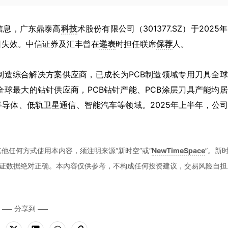
官网信息，广东鼎泰高
科技
术股份有限公司（301377.SZ）于2025年
日失效。中信证券及汇丰曾在
递表
时担任联席
保荐
人。
制造综合解决方案供应商，已成长为PCB制造领域专用刀具全
球最大的钻针供应商，PCB钻针产能、PCB涂层刀具产能均
半导体、低轨卫星通信、智能汽车等领域。2025年上半年，公
他任何方式使用本内容，须注明来源“新时空”或“
NewTimeSpace
”。新
证数据绝对正确。本內容仅供参考，不构成任何投资建议，交易风险自担
分享到