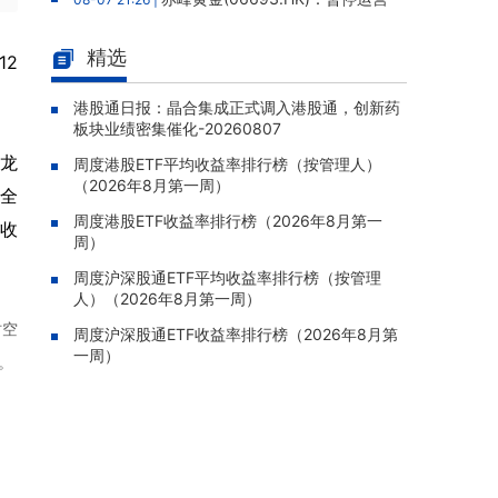
老挝勐康稀土项目，2025年该项目归母净亏损
人民币5,406万元
精选
12
灵宝黄金(03330.HK)：新疆哈巴
08-07 20:07 |
河勘查取得重大进展，保有金金属量由13.20吨
港股通日报：晶合集成正式调入港股通，创新药
板块业绩密集催化-20260807
跃升至53.94吨
球龙
周度港股ETF平均收益率排行榜（按管理人）
迅策(03317.HK)：与天合算力订
08-07 20:04 |
（2026年8月第一周）
立战略合作备忘，共探能源垂类大模型与Toke
居全
n工厂商业化
周度港股ETF收益率排行榜（2026年8月第一
司收
周）
哥瑞利软件通过港交所聆讯，在
08-07 20:02 |
中国泛半导体IMSS市场排名第三
周度沪深股通ETF平均收益率排行榜（按管理
人）（2026年8月第一周）
浙能迈领绿航二次递表港交所，为
08-07 19:47 |
时空
全球领先的绿色航运设备和系统提供商
周度沪深股通ETF收益率排行榜（2026年8月第
一周）
。
骏杰集团控股(08188.HK)：附属
08-07 19:09 |
公司获授7份基建工程建造合约，合约总额约1.
95亿港元