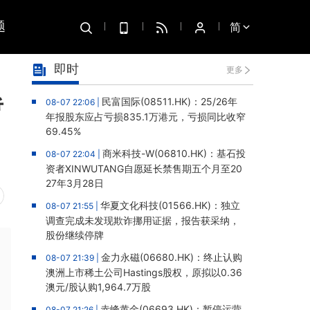
题
简
即时
更多
暂
民富国际(08511.HK)：25/26年
08-07 22:06 |
年报股东应占亏损835.1万港元，亏损同比收窄
69.45%
商米科技-W(06810.HK)：基石投
08-07 22:04 |
资者XINWUTANG自愿延长禁售期五个月至20
27年3月28日
华夏文化科技(01566.HK)：独立
08-07 21:55 |
调查完成未发现欺诈挪用证据，报告获采纳，
股份继续停牌
金力永磁(06680.HK)：终止认购
08-07 21:39 |
澳洲上市稀土公司Hastings股权，原拟以0.36
澳元/股认购1,964.7万股
赤峰黄金(06693.HK)：暂停运营
08-07 21:26 |