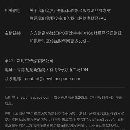
相关信息：
关于我们
免责声明
隐私政策
出版原则
品牌素材
联系我们
我要投稿
加入我们
标签库
财经FAQ
友情链接：
东方财富
格隆汇
IPO
富途牛牛
FX168财经网
乐居财经
和讯
新时空传媒
财华网
更多友链+
承印：新时空传媒有限公司
地址：香港九龙新蒲岗大有街3号万迪广场19H
联系电邮：contact@newtimespace.com
新时空（
newtimespace.com
）依据香港法例第268章《本地报刊条例》注册
成立。
声明：本网站/应用程序内容为新时空原创内容，复制、转载或以其他任何方式
使用本网站/应用程序的内容，须注明来源“新时空”或“NewTimeSpace”。新时
空及授权的第三方信息提供者竭力确保数据准确可靠，但不保证数据绝对正