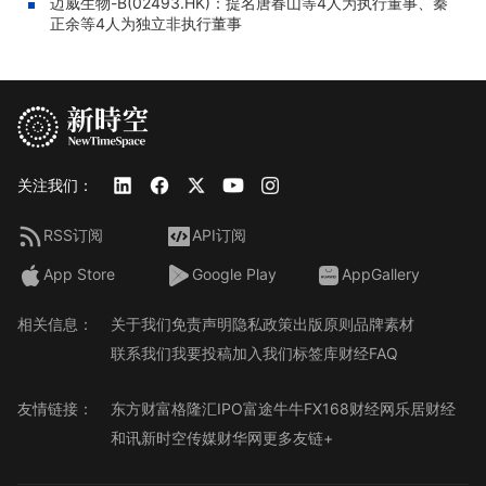
迈威生物-B(02493.HK)：提名唐春山等4人为执行董事、秦
正余等4人为独立非执行董事
关注我们：
RSS订阅
API订阅
App Store
Google Play
AppGallery
相关信息：
关于我们
免责声明
隐私政策
出版原则
品牌素材
联系我们
我要投稿
加入我们
标签库
财经FAQ
友情链接：
东方财富
格隆汇
IPO
富途牛牛
FX168财经网
乐居财经
和讯
新时空传媒
财华网
更多友链+