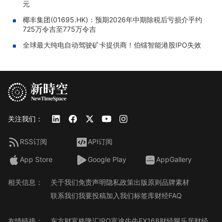
元
椰丰集团(01695.HK)：预期2026年中期除税后亏损介乎约
725万令吉至775万令吉
全球最大纯电自动驾驶矿卡提供商！伯镭智能港股IPO失效
关注我们：
RSS订阅
API订阅
App Store
Google Play
AppGallery
相关信息：
关于我们
免责声明
隐私政策
出版原则
品牌素材
联系我们
我要投稿
加入我们
标签库
财经FAQ
友情链接：
东方财富
格隆汇
IPO
富途牛牛
FX168财经网
乐居财经