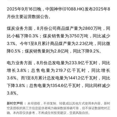
2025年9月16日晚，中国神华(01088.HK)发布2025年8
月份主要运营数据公告。
煤炭业务方面，
8
月份公司商品煤产量为
2860
万吨，同
比小幅下降
0.3%
；煤炭销售量为
3750
万吨，同比减少
3.1%
。今年
1
至
8
月累计商品煤产量为
2.23
亿吨，同比微
降
0.5%
；煤炭销售量则为
2.8
亿吨，同比下降
9.2%
。
电力业务方面，
8
月份总发电量为
233.9
亿千瓦时，同比
增长
3.8%
；总售电量为
219.7
亿千瓦时，同比增长
3.6%
。而
1
至
8
月累计总发电量为
1441.2
亿千瓦时，同比
下降
3.8%
；总售电量为
1354.6
亿千瓦时，同比同样减少
3.8%
。
新时空声明
：
未经授权，不得复制、转载或以其他方式使用本内容。新时
空及授权的第三方信息提供者竭力确保数据准确可靠，但不保证数据绝对正
确。本內容仅供参考，不构成任何投资建议，交易风险自担。