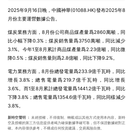
2025年9月16日晚，中國神華(01088.HK)發布2025年8
月份主要運營數據公告。
煤炭業務方面，
8
月份公司商品煤產量爲
2860
萬噸，同
比小幅下降
0.3%
；煤炭銷售量爲
3750
萬噸，同比減少
3.1%
。今年
1
至
8
月累計商品煤產量爲
2.23
億噸，同比微
降
0.5%
；煤炭銷售量則爲
2.8
億噸，同比下降
9.2%
。
電力業務方面，
8
月份總發電量爲
233.9
億千瓦時，同比
增長
3.8%
；總售電量爲
219.7
億千瓦時，同比增長
3.6%
。而
1
至
8
月累計總發電量爲
1441.2
億千瓦時，同比
下降
3.8%
；總售電量爲
1354.6
億千瓦時，同比同樣減少
3.8%
。
新時空聲明
：
未經授權，不得復制、轉載或以其他方式使用本內容。新時
空及授權的第三方信息提供者竭力確保數據準確可靠，但不保證數據絕對正
確。本內容僅供參考，不構成任何投資建議，交易風險自擔。