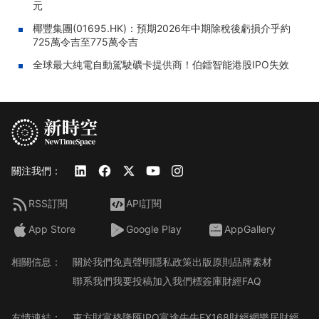
元
椰豐集團(01695.HK)：預期2026年中期除稅後虧損介乎約
725萬令吉至775萬令吉
全球最大純電自動駕駛礦卡提供商！伯鐳智能港股IPO失效
關注我們：
RSS訂閱
API訂閱
App Store
Google Play
AppGallery
相關信息：
關於我們
免責聲明
隱私政策
出版原則
品牌素材
聯系我們
我要投稿
加入我們
標簽庫
財經FAQ
友情連結：
東方財富
格隆匯
IPO
富途牛牛
FX168財經網
樂居財經