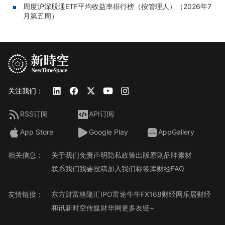
周度沪深股通ETF平均收益率排行榜（按管理人）（2026年7
月第五周）
关注我们：
RSS订阅
API订阅
App Store
Google Play
AppGallery
相关信息：
关于我们
免责声明
隐私政策
出版原则
品牌素材
联系我们
我要投稿
加入我们
标签库
财经FAQ
友情链接：
东方财富
格隆汇
IPO
富途牛牛
FX168财经网
乐居财经
和讯
新时空传媒
财华网
更多友链+