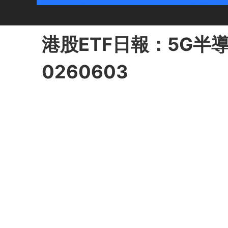
港股ETF日報：5G半
0260603
新時空 · 2026/06/03 19:30 · 作者：林叙然
2026年6月3日，港股ETF通信及半導體方向領漲。南方中
恆生科技及生物醫藥ETF普遍跌超2.7%。新
GX中國半導
新時空聲明：
本內容爲新時空原創內容，復制、轉載或以其他