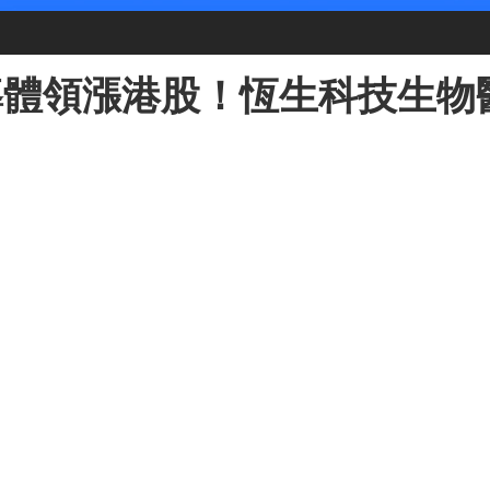
導體領漲港股！恆生科技生物醫
證5G(03193.HK)漲3.55%，GX中國半導(03191.HK)漲
時空監測顯示，科技內部輪動加速、生物醫藥恆生科技承壓的特徵明
任何方式使用本內容，須注明來源“新時空”或“NewTimeSpace”