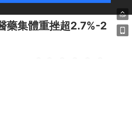
藥集體重挫超2.7%-2
分享到：
3.51%；南方恆生生科(03174.HK)跌3.07%，
顯。
#港股ETF日報
#ETF日榜
#南方中證5G
#
。新時空及授權的第三方信息提供者竭力確保數據準確可靠，但不