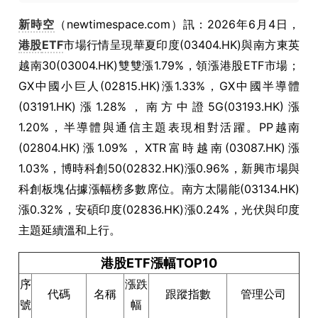
新時空
（newtimespace.com）訊：2026年6月4日，
港股
ETF
市場行情呈現華夏印度(03404.HK)與南方東英
越南30(03004.HK)雙雙漲1.79%，領漲港股ETF市場；
GX中國小巨人(02815.HK)漲1.33%，GX中國半導體
(03191.HK)漲1.28%，南方中證5G(03193.HK)漲
1.20%，半導體與通信主題表現相對活躍。PP越南
(02804.HK)漲1.09%，XTR富時越南(03087.HK)漲
1.03%，博時科創50(02832.HK)漲0.96%，新興市場與
科創板塊佔據漲幅榜多數席位。南方太陽能(03134.HK)
漲0.32%，安碩印度(02836.HK)漲0.24%，光伏與印度
主題延續溫和上行。
港股ETF漲幅TOP10
序
漲跌
代碼
名稱
跟蹤指數
管理公司
號
幅