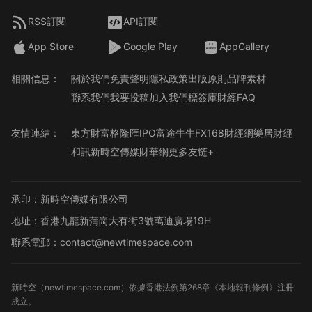
RSS訂閱
API訂閱
App Store
Google Play
AppGallery
相關信息：
關於我們
免責聲明
隱私政策
出版原則
品牌素材
聯系我們
我要投稿
加入我們
標簽庫
財經FAQ
友情連結：
東方財富
格隆匯
IPO
富途牛牛
FX168財經網
樂居財經
和訊
新時空傳媒
財華網
更多友链+
承印：新時空傳媒有限公司
地址：香港九龍新蒲崗大有街3號萬迪廣場19H
聯系電郵：contact@newtimespace.com
新時空（
newtimespace.com
）依據香港法例第268章《本地報刊條例》注冊
成立。