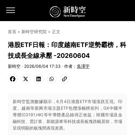
首頁
>
新時空研究院
> 正文
港股ETF日報：印度越南ETF逆勢霸榜，科
技成長全線承壓 -20260604
新時空 · 2026/06/04 17:33 · 作者：
吳澤宇
新時空監測數據顯示，6月4日港股ETF市場漲跌互現。印
度、越南等新興市場主題ETF包攬漲幅榜前列，GX中國半
導體(03191.HK)等半導體產品錄得正收益；韓國市場及金
融科技、雲計算、新能源車等科技成長板塊跌幅居前，市場
呈現明顯的板塊間表現差異。