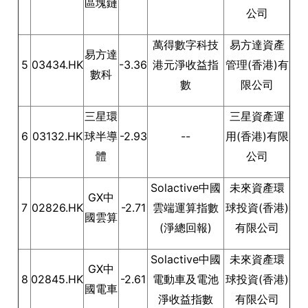
區塊鏈
公司
萬得數字科技
易方達資產
易方達
5
03434.HK
-3.36
港元淨收益指
管理(香港)有
數科
數
限公司
三星環
三星資產運
6
03132.HK
球半導
-2.93
--
用(香港)有限
體
公司
Solactive中國
未來資產環
GX中
7
02826.HK
-2.71
雲端運算指數
球投資(香港)
國雲算
(淨總回報)
有限公司
Solactive中國
未來資產環
GX中
8
02845.HK
-2.61
電動車及電池
球投資(香港)
國電車
淨收益指數
有限公司