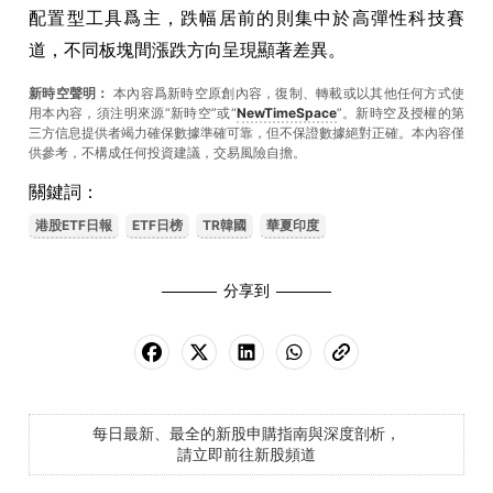
配置型工具爲主，跌幅居前的則集中於高彈性科技賽
道，不同板塊間漲跌方向呈現顯著差異。
新時空聲明：
本內容爲新時空原創內容，復制、轉載或以其他任何方式使
用本內容，須注明來源“新時空”或“
NewTimeSpace
”。新時空及授權的第
三方信息提供者竭力確保數據準確可靠，但不保證數據絕對正確。本內容僅
供參考，不構成任何投資建議，交易風險自擔。
關鍵詞：
港股ETF日報
ETF日榜
TR韓國
華夏印度
分享到
每日最新、最全的新股申購指南與深度剖析，
請立即前往新股頻道