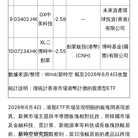
未來資產環
GX中
9
03402.HK
-2.59
--
球投資(香港)
美科技
有限公司
XL二
創業板指(港幣)
博時基金(國
10
07234.HK
博時中
-2.55
(CNH)
際)有限公司
創業
數據來源/整理：Wind/新時空 截至2026年6月4日收盤
統計說明：僅統計香港市場港幣計價的股票型ETF
2026年6月4日，港股ETF市場呈現明顯的板塊間表現差
異。新興市場主題與半導體板塊相對抗跌，而韓國市場
及金融科技、雲計算、新能源車等科技成長板塊跌幅居
前。
新時空研究院
觀察到，當日漲幅居前的產品以跨境