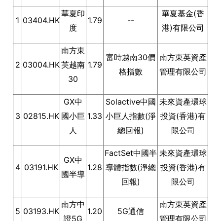
華夏印
華夏基金(香
1
03404.HK
1.79
--
度
港)有限公司
南方東
富時越南30價
南方東英資產
2
03004.HK
英越南
1.79
格指數
管理有限公司
30
GX中
Solactive中國
未來資產環球
3
02815.HK
國小巨
1.33
小巨人指數(淨
投資(香港)有
人
總回報)
限公司
FactSet中國半
未來資產環球
GX中
4
03191.HK
1.28
導體指數(淨總
投資(香港)有
國半導
回報)
限公司
南方中
南方東英資產
5
03193.HK
1.20
5G通信
證5G
管理有限公司