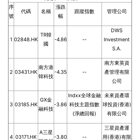
序
漲跌
代碼
名稱
跟蹤指數
管理公司
號
幅
DWS
TR韓
1
02848.HK
-4.86
--
Investment
國
S.A.
南方東英資
南方港
2
03431.HK
-4.35
--
產管理有限
韓科技
公司
Indxx全球金融
未來資產環
GX金
3
03185.HK
-3.86
科技主題指數
球投資(香港)
融科技
(淨總回報)
有限公司
三星資產運
A三星
4
03171.HK
-3.80
--
用(香港)有限