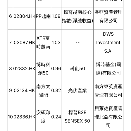
標普越南核心
睿亞資產管理
6
02804.HK
PP越南
1.09
指數(淨總收益)
有限公司
DWS
XTR富
7
03087.HK
1.03
--
Investment
時越南
S.A.
博時科
博時基金(國
8
02832.HK
0.96
科創50
創50
際)有限公司
南方太
南方東英資產
9
03134.HK
0.32
光伏產業
陽能
管理有限公司
貝萊德資產管
安碩印
標普BSE
10
02836.HK
0.24
理北亞有限公
度
SENSEX 50
司