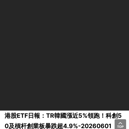
港股ETF日報：TR韓國漲近5%領跑！科創5
0及槓杆創業板暴跌超4.9%-20260601