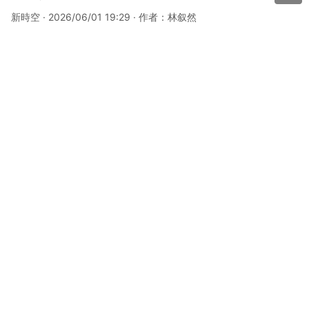
新時空 · 2026/06/01 19:29 · 作者：林叙然
分享到：
2026年6月1日，港股ETF韓國及AI方向領漲。TR韓國(0284
8.HK)漲4.98%，GX亞太高股息率(03116.HK)漲3.78%；南方
科創板50(03109.HK)跌4.98%，XL二博時中創業(07234.H
K)跌4.95%，科創50及半導體ETF普遍跌超4%。新時空監測
顯示，區域科技走強、中國科技重挫的輪動特徵明顯。
#ETF
日榜
#港股ETF日報
#南方科創板50
#TR韓國
新時空聲明：
本內容爲新時空原創內容，復制、轉載或以其他任何方式使用本
內容，須注明來源“新時空”或“NewTimeSpace”。新時空及授權的第三方信息
提供者竭力確保數據準確可靠，但不保證數據絕對正確。本內容僅供參考，不
構成任何投資建議，交易風險自擔。
關鍵詞：
ETF日榜
港股ETF日報
南方科創板50
TR韓國