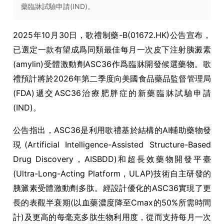
藥臨牀試驗申請(IND)。
2025年10月30日，歌禮制藥-B(01672.HK)公告宣布，
已選定一款有望成爲同類最佳每月一次皮下注射胰澱素
(amylin)受體激動劑ASC36作爲臨牀開發候選藥物。歌
禮預計將於2026年第二季度向美國食品藥品監督管理局
(FDA)遞交ASC36治療肥胖症的新藥臨牀試驗申請
(IND)。
公告指出，ASC36是利用歌禮基於結構的AI輔助藥物發
現(Artificial Intelligence-Assisted Structure-Based
Drug Discovery，AISBDD)和超長效藥物開發平臺
(Ultra-Long-Acting Platform，ULAP)技術自主研發的
胰澱素受體激動劑多肽。經設計優化的ASC36實現了更
長的表觀半衰期(以血藥濃度降至Cmax的50%所需時間
計)及更高的每毫克多肽生物利用度，從而支持每月一次