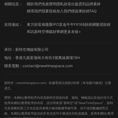
相關信息：
關於我們
免責聲明
隱私政策
出版原則
品牌素材
聯系我們
我要投稿
加入我們
標簽庫
財經FAQ
友情連結：
東方財富
格隆匯
IPO
富途牛牛
FX168財經網
樂居財經
和訊
新時空傳媒
財華網
更多友链+
承印：新時空傳媒有限公司
地址：香港九龍新蒲崗大有街3號萬迪廣場19H
聯系電郵：contact@newtimespace.com
新時空（
newtimespace.com
）依據香港法例第268章《本地報刊條例》注冊
成立。
聲明：本網站/應用程序內容爲新時空原創內容，復制、轉載或以其他任何方式
使用本網站/應用程序的內容，須注明來源“新時空”或“NewTimeSpace”。新時
空及授權的第三方信息提供者竭力確保數據準確可靠，但不保證數據絕對正
確。本網站/應用程序提供的所有信息均不構成任何投資建議，使用本網站/應用