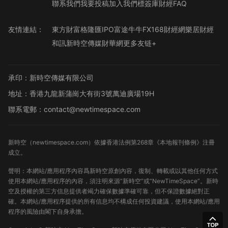
聯系我們
我要投稿
加入我們
標簽庫
財經FAQ
友情連結：
東方財富
格隆匯
IPO
富途牛牛
FX168財經網
樂居財經
和訊
新時空傳媒
財華網
更多友链+
承印：新時空傳媒有限公司
地址：香港九龍新蒲崗大有街3號萬迪廣場19H
聯系電郵：contact@newtimespace.com
新時空（
newtimespace.com
）依據香港法例第268章《本地報刊條例》注冊
成立。
聲明：本網站/應用程序內容爲新時空原創內容，復制、轉載或以其他任何方式
使用本網站/應用程序的內容，須注明來源“新時空”或“NewTimeSpace”。新時
空及授權的第三方信息提供者竭力確保數據準確可靠，但不保證數據絕對正
確。本網站/應用程序提供的所有信息均不構成任何投資建議，使用本網站/應用
程序的風險由閣下自身承擔。