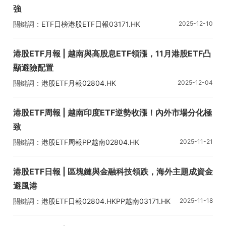
強
關鍵詞：
ETF日榜
港股ETF日報
03171.HK
2025-12-10
A三星區塊鏈
02804.HK
PP越南
港股ETF月報 | 越南與高股息ETF領漲，11月港股ETF凸
顯避險配置
關鍵詞：
港股ETF月報
02804.HK
2025-12-04
Premia MSCI越南ETF
03112.HK
潘渡區塊鏈主題ETF
港股ETF周報 | 越南印度ETF逆勢收漲！內外市場分化極
致
關鍵詞：
港股ETF周報
PP越南
02804.HK
2025-11-21
XL二博時中創業
07234.HK
港股ETF日報 | 區塊鏈與金融科技領跌，海外主題成資金
避風港
關鍵詞：
港股ETF日報
02804.HK
PP越南
03171.HK
2025-11-18
A三星區塊鏈