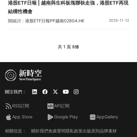
港股ETF日報 | 越南與生科板塊聯袂走強，港股ETF再現
結構性機會
關鍵詞：
港股ETF日報
PP越南
02804.HK
2025-11-12
南方太陽能
03134.HK
共 1 頁
8條
關注我們：
RSS訂閱
API訂閱
App Store
Google Play
AppGallery
相關信息：
關於我們
免責聲明
隱私政策
出版原則
品牌素材