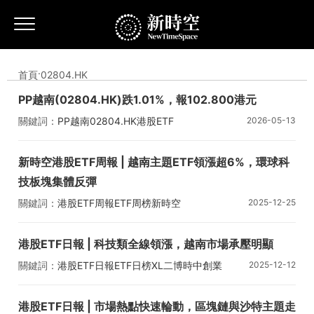
首頁
·
02804.HK
PP越南(02804.HK)跌1.01%，報102.800港元
關鍵詞：
PP越南
02804.HK
港股ETF
2026-05-13
新時空港股ETF周報 | 越南主題ETF領漲超6%，環球科
技板塊集體反彈
關鍵詞：
港股ETF周報
ETF周榜
新時空
2025-12-25
NewTimeSpace
02804.HK
港股ETF日報 | 科技類全線領漲，越南市場承壓明顯
關鍵詞：
港股ETF日報
ETF日榜
XL二博時中創業
2025-12-12
02804.HK
PP越南
港股ETF日報 | 市場熱點快速輪動，區塊鏈與沙特主題走