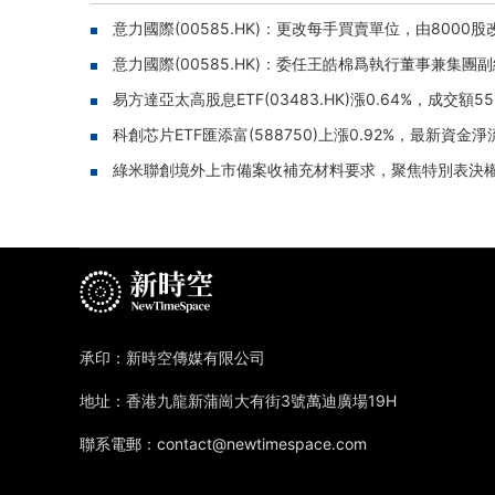
意力國際(00585.HK)：更改每手買賣單位，由8000股
意力國際(00585.HK)：委任王皓棉爲執行董事兼集團
易方達亞太高股息ETF(03483.HK)漲0.64%，成交額5
科創芯片ETF匯添富(588750)上漲0.92%，最新資金淨
綠米聯創境外上市備案收補充材料要求，聚焦特別表決
承印：新時空傳媒有限公司
地址：香港九龍新蒲崗大有街3號萬迪廣場19H
聯系電郵：contact@newtimespace.com