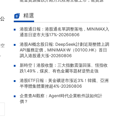
將撤回上市地位
精選
藥捷安康-B(02617.HK)：1類新藥
08-06 21:55 |
市
公
捷恩泰®（替恩戈替尼片）獲NMPA附條件批準
上市，用於FGFR2融合晚期膽管癌
港股通日報：港股通名單調整落地，MINIMAX入
通首日逆市大漲17%-20260806
澳洲成峯高教(01752.HK)：知悉
08-06 21:47 |
港股AI概念股日報: DeepSeek計劃近期整體上調
潛在資料安全事件，已展開調查並通報監管機
時空
API服務定價，MINIMAX-W（00100.HK）首日
構
。
調入港股通大漲-20260806
恆瑞醫藥(01276.HK)：瑞康曲妥
08-06 21:34 |
新時空丨港股收盤：三大指數震蕩回落、恆指收
珠單抗第三項適應症獲批，成爲中國首個獲批
跌1.49%，煤炭、有色金屬等題材逆勢走強
用於結直腸癌的抗HER2產品
港股ETF日報：黃金礦逆市漲近3%！韓國、亞洲
恆瑞醫藥(01276.HK)：1類創新藥
08-06 21:28 |
半導體集體重挫超4%-20260806
硫酸艾瑪昔替尼片新增第五項適應症獲批，實
企查查AI觀察：Agent時代企業軟件該如何計
現中軸型脊柱關節炎全疾病譜覆蓋
價？
晉景新能(01783.HK)：附屬公司
08-06 21:17 |
擬12.88億元人民幣購買高性能服務器，構成主
要交易