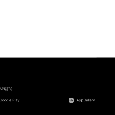
API訂閱
Google Play
AppGallery