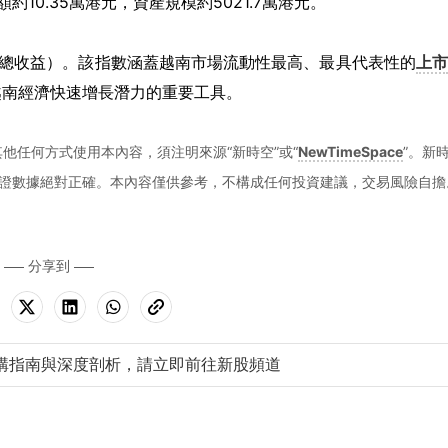
額約10.35萬港元，資產規模約5021.7萬港元。
數（淨總收益）。該指數涵蓋越南市場流動性最高、最具代表性的
上
越南經濟快速增長潛力的重要工具。
他任何方式使用本內容，須注明來源“新時空”或“
NewTimeSpace
”。新
證數據絕對正確。本內容僅供參考，不構成任何投資建議，交易風險自擔
分享到
購指南與深度剖析，請立即前往新股頻道