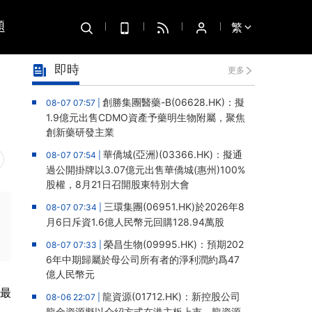
題
繁
即時
更多
創勝集團醫藥-B(06628.HK)：擬
08-07 07:57 |
1.9億元出售CDMO資產予藥明生物附屬，聚焦
創新藥研發主業
華僑城(亞洲)(03366.HK)：擬通
08-07 07:54 |
過公開掛牌以3.07億元出售華僑城(惠州)100%
股權，8月21日召開股東特別大會
三環集團(06951.HK)於2026年8
08-07 07:34 |
月6日斥資1.6億人民幣元回購128.94萬股
榮昌生物(09995.HK)：預期202
08-07 07:33 |
6年中期歸屬於母公司所有者的淨利潤約爲47
億人民幣元
，最
龍資源(01712.HK)：新控股公司
08-06 22:07 |
龍金資源擬以介紹方式在港主板上市，龍資源