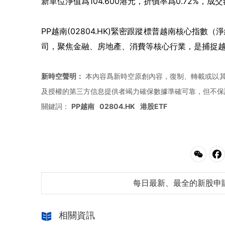
新單位淨值爲104.600港元，折價率爲0.72%，成交
PP越南(02804.HK)緊密跟蹤標普越南核心指
司，聚焦金融、房地產、消費等核心行業，是捕捉
新時空聲明：
本內容爲新時空原創內容，復制、轉載或以其
及授權的第三方信息提供者竭力確保數據準確可靠，但不保
關鍵詞：
PP越南
02804.HK
港股ETF
每日最新、最全的新股申
相關資訊