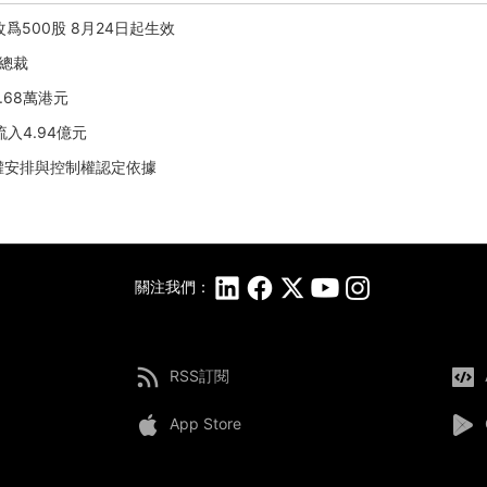
改爲500股 8月24日起生效
副總裁
5.68萬港元
流入4.94億元
權安排與控制權認定依據
關注我們：
RSS訂閱
App Store