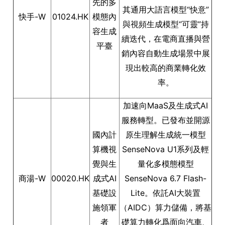
先的多
其通用大語言模型“快意”
快手-W
01024.HK
模態內
與視頻生成模型“可靈”持
容生成
續迭代，在電商直播與營
平臺
銷內容自動生成場景中展
現出較高的商業轉化效
率。
加速向MaaS及生成式AI
服務轉型。已發布並開源
國內計
原生理解生成統一模型
算機視
SenseNova U1系列及輕
覺與生
量化多模態模型
商湯-W
00020.HK
成式AI
SenseNova 6.7 Flash-
基礎設
Lite。依託AI大裝置
施領軍
（AIDC）算力儲備，將基
者
礎算力轉化爲面向汽車、