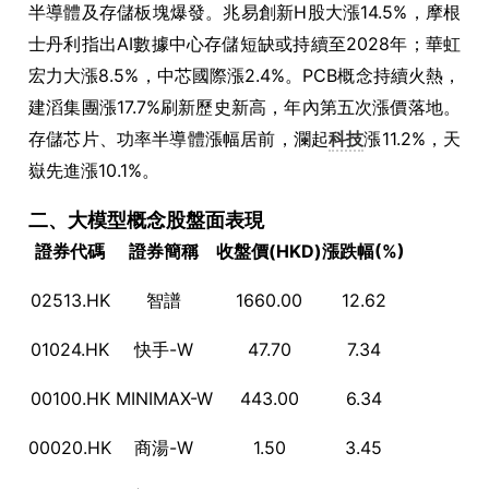
半導體及存儲板塊爆發。兆易創新H股大漲14.5%，摩根
士丹利指出AI數據中心存儲短缺或持續至2028年；華虹
宏力大漲8.5%，中芯國際漲2.4%。PCB概念持續火熱，
建滔集團漲17.7%刷新歷史新高，年內第五次漲價落地。
存儲芯片、功率半導體漲幅居前，瀾起
科技
漲11.2%，天
嶽先進漲10.1%。
二、大模型概念股盤面表現
證券代碼
證券簡稱
收盤價(HKD)
漲跌幅(%)
02513.HK
智譜
1660.00
12.62
01024.HK
快手-W
47.70
7.34
00100.HK
MINIMAX-W
443.00
6.34
00020.HK
商湯-W
1.50
3.45