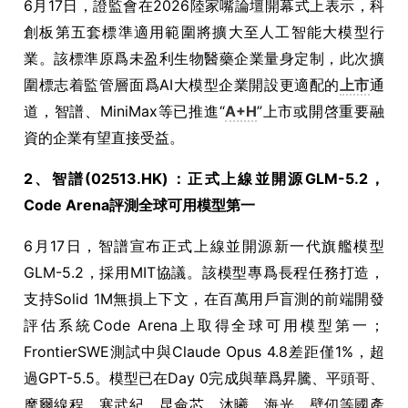
6月17日，證監會在2026陸家嘴論壇開幕式上表示，科
創板第五套標準適用範圍將擴大至人工智能大模型行
業。該標準原爲未盈利生物醫藥企業量身定制，此次擴
圍標志着監管層面爲AI大模型企業開設更適配的
上市
通
道，智譜、MiniMax等已推進“
A+H
”上市或開啓重要融
資的企業有望直接受益。
2、智譜(02513.HK)：正式上線並開源GLM-5.2，
Code Arena評測全球可用模型第一
6月17日，智譜宣布正式上線並開源新一代旗艦模型
GLM-5.2，採用MIT協議。該模型專爲長程任務打造，
支持Solid 1M無損上下文，在百萬用戶盲測的前端開發
評估系統Code Arena上取得全球可用模型第一；
FrontierSWE測試中與Claude Opus 4.8差距僅1%，超
過GPT-5.5。模型已在Day 0完成與華爲昇騰、平頭哥、
摩爾線程、寒武紀、昆侖芯、沐曦、海光、壁仞等國產