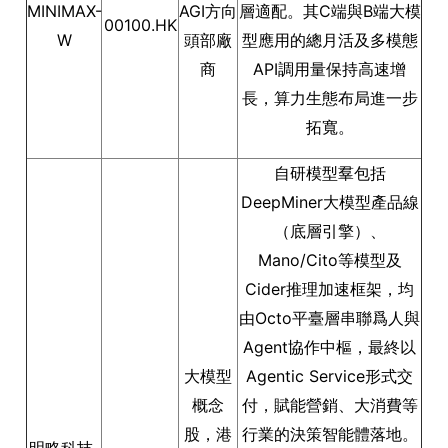
MINIMAX-
AGI方向
層適配。其C端與B端大模
00100.HK
W
頭部廠
型應用的總月活及多模態
商
API調用量保持高速增
長，算力生態布局進一步
拓寬。
自研模型羣包括
DeepMiner大模型產品線
（底層引擎）、
Mano/Cito等模型及
Cider推理加速框架，均
由Octo平臺層串聯爲人與
Agent協作中樞，最終以
大模型
Agentic Service形式交
概念
付，賦能營銷、大消費等
股，港
行業的決策智能體落地。