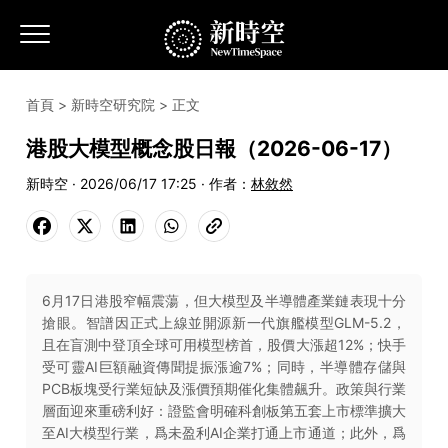
首頁
>
新時空研究院
> 正文
港股大模型概念股日報（2026-06-17）
新時空 · 2026/06/17 17:25 · 作者：
林敘然
6月17日港股窄幅震蕩，但大模型及半導體產業鏈表現十分
搶眼。智譜因正式上線並開源新一代旗艦模型GLM-5.2，
且在盲測中登頂全球可用模型榜首，股價大漲超12%；快手
受可靈AI巨額融資傳聞提振漲逾7%；同時，半導體存儲與
PCB板塊受行業短缺及漲價預期催化集體飆升。政策與行業
層面迎來重磅利好：證監會明確科創板第五套上市標準擴大
至AI大模型行業，爲未盈利AI企業打通上市通道；此外，爲