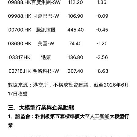
09888.HK
百度集團-SW
112.20
1.36
09988.HK
阿裏巴巴-W
106.90
-0.09
00700.HK
騰訊控股
445.40
-0.45
03690.HK
美團-W
74.40
-1.20
03317.HK
迅策
136.80
-2.56
02718.HK
明略科技-W
207.40
-8.63
數據來源：港交所，不構成投資建議，截至2026年6月
17日收盤
三、大模型行業與企業動態
1、證監會：科創板第五套標準擴大至
人工智能
大模型行
業