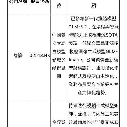
公司名稱
股票代碼
位
紹
已發布新一代旗艦模型
GLM-5.2，在編程與智能
中國獨
體能力上取得開源SOTA
立大語
表現；並聯合華爲開源多
言模型
模態圖像生成模型GLM-
智譜
02513.HK
領域的
Image。公司聚焦全新模
頭部廠
型架構設計、通用強化學
商
習範式及模型自主進化，
業務布局契合企業級AI生
產力轉化趨勢。
持續迭代
視頻
生成模型矩
陣，並攜手海內外主流芯
全模態
片廠商及推理平臺完成底