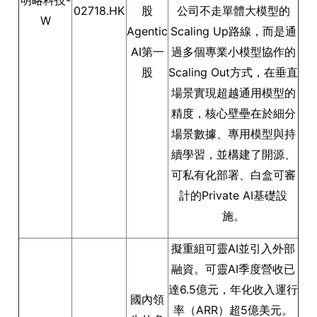
明略科技-
02718.HK
股
公司不走單體大模型的
W
Agentic
Scaling Up路線，而是通
AI第一
過多個專業小模型協作的
股
Scaling Out方式，在垂直
場景實現超越通用模型的
精度，核心壁壘在於細分
場景數據、專用模型與持
續學習，並構建了開源、
可私有化部署、白盒可審
計的Private AI基礎設
施。
擬重組可靈AI並引入外部
融資。可靈AI季度營收已
達6.5億元，年化收入運行
國內領
率（ARR）超5億美元。