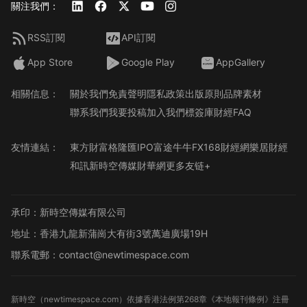
關注我們：
RSS訂閱
API訂閱
App Store
Google Play
AppGallery
相關信息：
關於我們
免責聲明
隱私政策
出版原則
品牌素材
聯系我們
我要投稿
加入我們
標簽庫
財經FAQ
友情連結：
東方財富
格隆匯
IPO
富途牛牛
FX168財經網
樂居財經
和訊
新時空傳媒
財華網
更多友链+
承印：新時空傳媒有限公司
地址：香港九龍新蒲崗大有街3號萬迪廣場19H
聯系電郵：contact@newtimespace.com
新時空（
newtimespace.com
）依據香港法例第268章《本地報刊條例》注冊