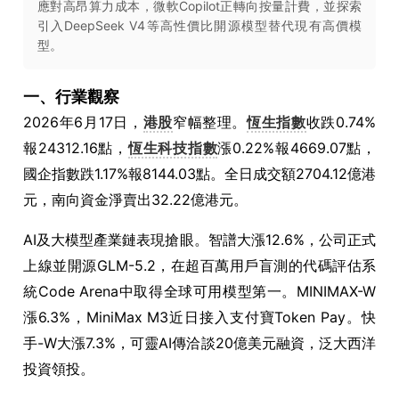
應對高昂算力成本，微軟Copilot正轉向按量計費，並探索
引入DeepSeek V4等高性價比開源模型替代現有高價模
型。
一、行業觀察
2026年6月17日，
港股
窄幅整理。
恆生指數
收跌0.74%
報24312.16點，
恆生科技指數
漲0.22%報4669.07點，
國企指數跌1.17%報8144.03點。全日成交額2704.12億港
元，南向資金淨賣出32.22億港元。
AI及大模型產業鏈表現搶眼。智譜大漲12.6%，公司正式
上線並開源GLM-5.2，在超百萬用戶盲測的代碼評估系
統Code Arena中取得全球可用模型第一。MINIMAX-W
漲6.3%，MiniMax M3近日接入支付寶Token Pay。快
手-W大漲7.3%，可靈AI傳洽談20億美元融資，泛大西洋
投資領投。