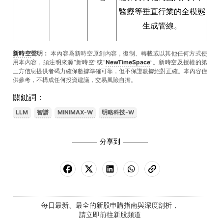
醫療等垂直行業的全模態
生成管線。
新時空
聲明：
本內容爲新時空原創內容，復制、轉載或以其他任何方式使
用本內容，須注明來源“新時空”或“
NewTimeSpace
”。新時空及授權的第
三方信息提供者竭力確保數據準確可靠，但不保證數據絕對正確。本內容僅
供參考，不構成任何投資建議，交易風險自擔。
關鍵詞：
LLM
智譜
MINIMAX-W
明略科技-W
分享到
每日最新、最全的新股申購指南與深度剖析，
請立即前往新股頻道