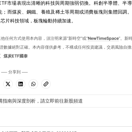
通ETF市場表現出清晰的科技與周期強弱切換。科創半導體、半
先；而煤炭、鋼鐵、養殖及稀土等周期或消費板塊則集體回調。
及芯片科技領域，板塊輪動持續加速。
他任何方式使用本內容，須注明來源“新時空”或“
NewTimeSpace
”。新
證數據絕對正確。本內容僅供參考，不構成任何投資建議，交易風險自擔
夏
煤炭ETF國泰
分享到
購指南與深度剖析，請立即前往新股頻道