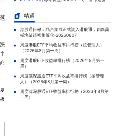
老撾勐康稀土項目，2025年該項目歸母淨虧損
人民幣5,406萬元
精選
技
靈寶黃金(03330.HK)：新疆哈巴
08-07 20:07 |
河勘查取得重大進展，保有金金屬量由13.20噸
港股通日報：晶合集成正式調入港股通，創新藥
板塊業績密集催化-20260807
躍升至53.94噸
上漲
周度港股ETF平均收益率排行榜（按管理人）
迅策(03317.HK)：與天合算力訂
08-07 20:04 |
（2026年8月第一周）
立戰略合作備忘，共探能源垂類大模型與Toke
；半
n工廠商業化
周度港股ETF收益率排行榜（2026年8月第一
招商
周）
哥瑞利軟件通過港交所聆訊，在
08-07 20:02 |
中國泛半導體IMSS市場排名第三
周度滬深股通ETF平均收益率排行榜（按管理
人）（2026年8月第一周）
浙能邁領綠航二次遞表港交所，爲
08-07 19:47 |
華夏
全球領先的綠色航運設備和系統提供商
周度滬深股通ETF收益率排行榜（2026年8月第
一周）
的板
駿傑集團控股(08188.HK)：附屬
08-07 19:09 |
公司獲授7份基建工程建造合約，合約總額約1.
95億港元