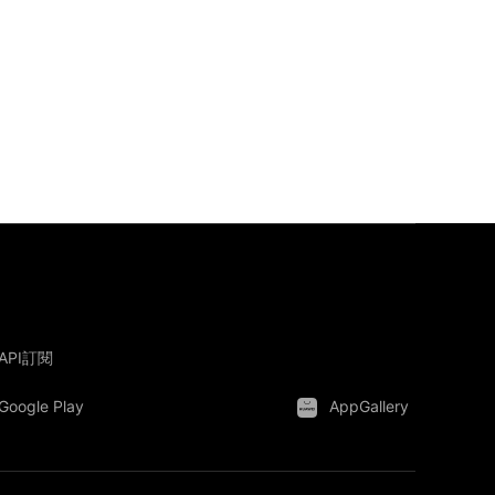
API訂閱
Google Play
AppGallery