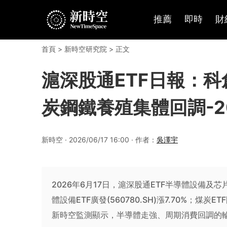
推薦
即時
財
首頁
>
新時空研究院
> 正文
滬深股通ETF日報：科創
炭鋼鐵養殖集體回調-20
新時空 · 2026/06/17 16:00 · 作者：
吳澤宇
2026年6月17日，滬深股通ETF半導體設備及芯片方
體設備ETF廣發(560780.SH)漲7.70%；煤炭ET
新時空監測顯示，半導體走強、周期消費回調的