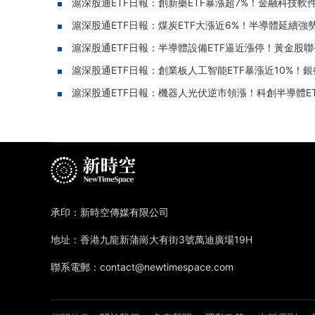
滬深股通ETF日報：創新藥ETF暴漲超7%！金融科技軟件
滬深股通ETF日報：煤炭ETF大漲近6%！半導體延續強勢
滬深股通ETF日報：半導體設備ETF逼近漲停！黃金股聯手
滬深股通ETF日報：創業板人工智能ETF暴漲近10%！銀
滬深股通ETF日報：機器人光伏逆市領漲！科創半導體ETF重
承印：新時空傳媒有限公司
地址：香港九龍新蒲崗大有街3號萬迪廣場19H
聯系電郵：contact@newtimespace.com