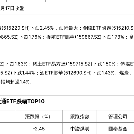
6月17日收盤
20.SH)下跌2.45%，跌幅最大；鋼鐵ETF國泰(515210.S
.SZ)下跌1.76%；養殖ETF鵬華(159867.SZ)下跌1.73%；
下跌1.63%；稀土ETF易方達(159715.SZ)下跌1.50%；傳媒E
25.SZ)下跌1.44%；酒ETF鵬華(512690.SH)下跌1.43%。煤炭
均超過1.4%。
通ETF跌幅TOP10
漲跌幅（%）
跟蹤指數
管理公司
-2.45
中證煤炭
國泰基金