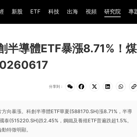
經
新股
ETF
科技
出海
視頻
研究院
專
半導體ETF暴漲8.71%！煤
260617
分享到：
向暴漲。科創半導體ETF華夏(588170.SH)漲8.71%，半導
F國泰(515220.SH)跌2.45%，鋼鐵及養殖ETF普遍跌超1.5%。
輪動特徵明顯。