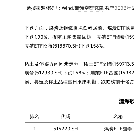
數據來源/整理：Wind/
新時空研究院
截至2026年
下跌方面，煤炭及鋼鐵板塊跌幅居前。煤炭ETF國泰(5152
下跌1.93%。養殖主題集體回調：養殖ETF國泰(159865
養殖ETF招商(516670.SH)下跌1.58%。
稀土及傳媒方向同步走弱：稀土ETF富國(159713.SZ)
廣發(512980.SH)下跌1.56%；農業ETF富國(1598
鐵、養殖及稀土品種當日承壓明顯，跌幅榜前十名跌幅
滬深股
排名
代碼
名稱
1
515220.SH
煤炭ETF國泰