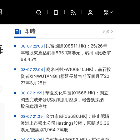
題
繁
即時
更多
每
民富國際(08511.HK)：25/26年
08-07 22:06 |
年報股東應佔虧損835.1萬港元，虧損同比收窄
69.45%
商米科技-W(06810.HK)：基石投
08-07 22:04 |
資者XINWUTANG自願延長禁售期五個月至20
27年3月28日
華夏文化科技(01566.HK)：獨立
08-07 21:55 |
調查完成未發現欺詐挪用證據，報告獲採納，
股份繼續停牌
金力永磁(06680.HK)：終止認購
08-07 21:39 |
澳洲上市稀土公司Hastings股權，原擬以0.36
澳元/股認購1,964.7萬股
赤峯黃金(06693.HK)：暫停運營
08-07 21:26 |