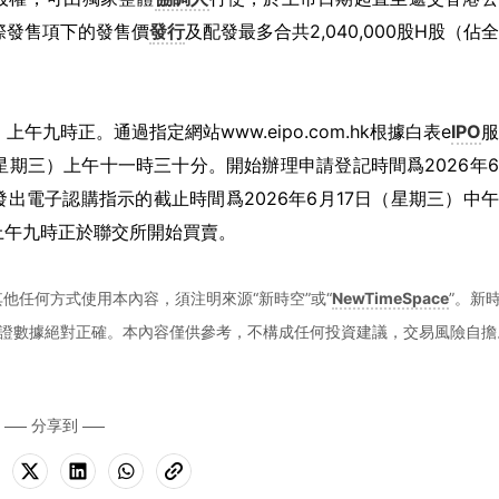
際發售項下的發售價
發行
及配發最多合共2,040,000股H股（佔
午九時正。通過指定網站www.eipo.com.hk根據白表e
IPO
服
（星期三）上午十一時三十分。開始辦理申請登記時間爲2026年
出電子認購指示的截止時間爲2026年6月17日（星期三）中
）上午九時正於聯交所開始買賣。
他任何方式使用本內容，須注明來源“新時空”或“
NewTimeSpace
”。新
證數據絕對正確。本內容僅供參考，不構成任何投資建議，交易風險自擔
分享到