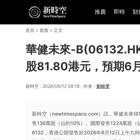
推薦
即時
財
首頁
>
新股
> 正文
華健未來-B(06132
股81.80港元，預期6
新時空 · 2026/06/12 08:18 · 作者：
劉曉雯
新時空（newtimespace.com）訊，華健未來
售136萬股（佔約10%）、國際發售1224萬股（
6132；香港公開發售於2026年6月12日上午