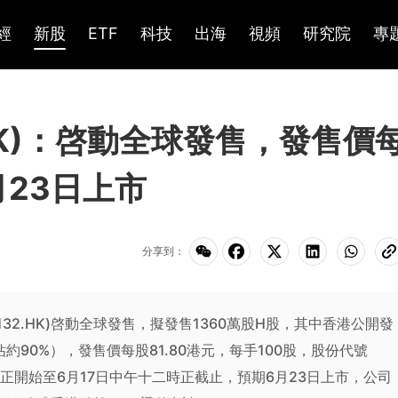
經
新股
ETF
科技
出海
視頻
研究院
專
.HK)：啓動全球發售，發售價
月23日上市
分享到：
(6132.HK)啓動全球發售，擬發售1360萬股H股，其中香港公開發
佔約90%），發售價每股81.80港元，每手100股，股份代號
九時正開始至6月17日中午十二時正截止，預期6月23日上市，公司