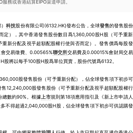
O服務或香港結算EIPO渠道申請。
都）
科技
股份有限公司(6132.HK)發布公告，全球
發售
的發售股
否而定），其中香港發售股份數目爲1,360,000股H股（可予重
股（可予重新分配及視乎超額配股權行使與否而定）。發售價爲每股
監會交易徵費、0.00565%
聯交所
交易費及0.00015%會財局交
股將以每手100股H股爲單位買賣，股份代號爲6132。
360,000股發售股份（可予重新分配），佔全球發售項下初步
12,240,000股發售股份（可予重新分配及視乎超額配股權
總數約90%。根據
上市
規則第18項應用指引及《新上市申請
多不得超過2,040,000股H股，佔全球發售項下初步可供認購
股權，可由獨家整體
協調人
行使，於上市日期起直至遞交香港公