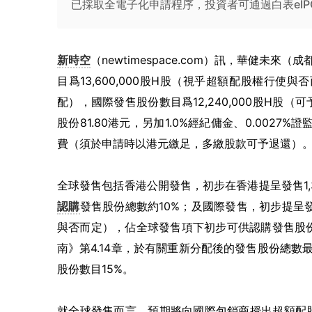
已採取全電子化申請程序，投資者可通過白表eIP
新時空
（newtimespace.com）訊，華健未來（成
目爲13,600,000股H股（視乎超額配股權行使與
配），國際發售股份數目爲12,240,000股H
股份81.80港元，另加1.0%經紀傭金、0.0027%證
費（須於申請時以港元繳足，多繳股款可予退還）。H
全球發售包括香港公開發售，初步在香港提呈發售1,
認購
發售股份總數約10%；及國際發售，初步提呈發售
與否而定），佔全球發售項下初步可供認購發售股份
南》第4.14章，於有關重新分配後的發售股份總數最
股份數目15%。
就全球發售而言，預期將向國際包銷商授出超額配