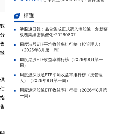
老撾勐康稀土項目，2025年該項目歸母淨虧損
人民幣5,406萬元
精選
靈寶黃金(03330.HK)：新疆哈巴
08-07 20:07 |
份數
河勘查取得重大進展，保有金金屬量由13.20噸
港股通日報：晶合集成正式調入港股通，創新藥
新分
板塊業績密集催化-20260807
躍升至53.94噸
發售
周度港股ETF平均收益率排行榜（按管理人）
迅策(03317.HK)：與天合算力訂
08-07 20:04 |
（2026年8月第一周）
立戰略合作備忘，共探能源垂類大模型與Toke
易徵
n工廠商業化
周度港股ETF收益率排行榜（2026年8月第一
周）
哥瑞利軟件通過港交所聆訊，在
08-07 20:02 |
中國泛半導體IMSS市場排名第三
周度滬深股通ETF平均收益率排行榜（按管理
可供
人）（2026年8月第一周）
浙能邁領綠航二次遞表港交所，爲
08-07 19:47 |
行使
全球領先的綠色航運設備和系統提供商
周度滬深股通ETF收益率排行榜（2026年8月第
一周）
人指
駿傑集團控股(08188.HK)：附屬
08-07 19:09 |
公司獲授7份基建工程建造合約，合約總額約1.
發售
95億港元
開