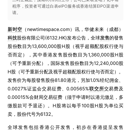
程序，投资者可通过白表eIPO服务或香港结算EIPO渠道申
请。
新时空
（newtimespace.com）讯，华健未来（成都）
科技
股份有限公司(6132.HK)发布公告，全球
发售
的發售
股份数目为13,600,000股H股（视乎超额配股权行使与
否而定），其中香港发售股份数目为1,360,000股H股
（可予重新分配），国际发售股份数目为12,240,000股
H股（可予重新分配及视乎超额配股权行使与否而定）。
发售价为每股發售股份81.80港元，另加1.0%经纪佣金、
0.0027%证监会交易征费、0.00565%
联交所
交易费及
0.00015%会财局交易征费（须于申请时以港元缴足，多
缴股款可予退还）。H股将以每手100股H股为单位买
卖，股份代号为6132。
全球发售包括香港公开发售，初步在香港提呈发售