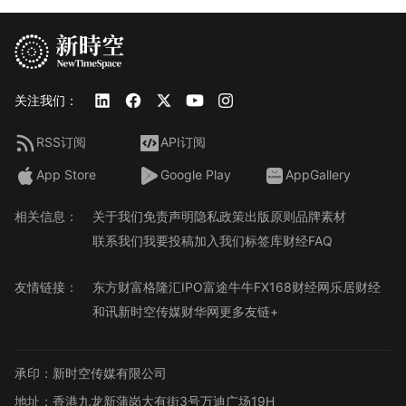
关注我们：
RSS订阅
API订阅
App Store
Google Play
AppGallery
相关信息：
关于我们
免责声明
隐私政策
出版原则
品牌素材
联系我们
我要投稿
加入我们
标签库
财经FAQ
友情链接：
东方财富
格隆汇
IPO
富途牛牛
FX168财经网
乐居财经
和讯
新时空传媒
财华网
更多友链+
承印：新时空传媒有限公司
地址：香港九龙新蒲岗大有街3号万迪广场19H