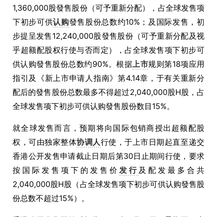
1,360,000股發售股份（可予重新分配），占全球发售项
下初步可供
认购
發售股份总数约10%；及国际发售，初
步提呈发售12,240,000股發售股份（可予重新分配及视
乎超额配股权行使与否而定），占全球发售项下初步可
供认购發售股份总数约90%。根据
上市
规则第18项应用
指引及《新上市申请人指南》第4.14章，于有关重新分
配后的發售股份总数最多不得超过2,040,000股H股，占
全球发售项下初步可供认购發售股份数目15%。
就全球发售而言，预期将向国际包销商授出超额配股
权，可由独家整体
协调人
行使，于上市日期起直至递交
香港公开发售申请截止日期后第30日止期间行使，要求
按国际发售项下的发售价
发行
及配发最多合共
2,040,000股H股（占全球发售项下初步可供认购發售股
份总数不超过15%）。