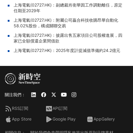
上海電氣(02727.HK)：副總裁肖衛華因工作調動離任，原定
任期至2029年
上海電氣(02727.HK)：附屬公司贏合科技收購昂華自動化
58.02%股份，構成關聯交易
上海電氣(02727.HK)：披露出售五家項目公司股權進展，四
家已全額償還企業間借款
上海電氣(02727.HK)：2025年度計提減值準備約24.2億元
關注我們：
RSS訂閱
API訂閱
App Store
Google Play
AppGallery
相關信息：
關於我們
免責聲明
隱私政策
出版原則
品牌素材