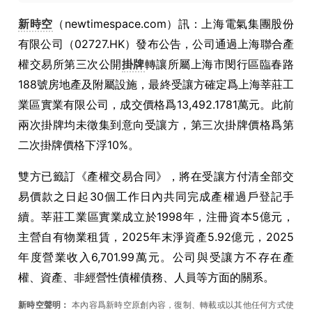
新時空
（newtimespace.com）訊：上海電氣集團股份
有限公司（02727.HK）發布公告，公司通過上海聯合產
權交易所第三次公開
掛牌
轉讓所屬上海市閔行區臨春路
188號房地產及附屬設施，最終受讓方確定爲上海莘莊工
業區實業有限公司，成交價格爲13,492.1781萬元。此前
兩次掛牌均未徵集到意向受讓方，第三次掛牌價格爲第
二次掛牌價格下浮10%。
雙方已籤訂《產權交易合同》，將在受讓方付清全部交
易價款之日起30個工作日內共同完成產權過戶登記手
續。莘莊工業區實業成立於1998年，注冊資本5億元，
主營自有物業租賃，2025年末淨資產5.92億元，2025
年度營業收入6,701.99萬元。公司與受讓方不存在產
權、資產、非經營性債權債務、人員等方面的關系。
新時空聲明：
本內容爲新時空原創內容，復制、轉載或以其他任何方式使