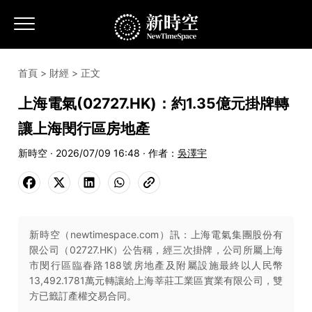
首頁
>
財經
> 正文
上海電氣(02727.HK)：約1.35億元掛牌轉
讓上海閔行區房地產
新時空 · 2026/07/09 16:48 · 作者：
吳澤宇
新時空（newtimespace.com）訊：上海電氣集團股份有
限公司（02727.HK）公告稱，經三次掛牌，公司所屬上海
市閔行區臨春路188號房地產及附屬設施最終以人民幣
13,492.1781萬元轉讓給上海莘莊工業區實業有限公司，雙
方已籤訂產權交易合同。