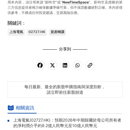
用本內容，須注明來源“新時空”或“
NewTimeSpace
”。新時空及授權的第
三方信息提供者竭力確保數據準確可靠，但不保證數據絕對正確。本內容僅
供參考，不構成任何投資建議，交易風險自擔。
關鍵詞：
上海電氣
02727.HK
資產轉讓
分享到
每日最新、最全的新股申購指南與深度剖析，
請立即前往新股頻道
相關資訊
上海電氣(02727.HK)：預期2026年中期歸屬於母公司所有者
的淨利潤介乎約9.2億人民幣元至10億人民幣元