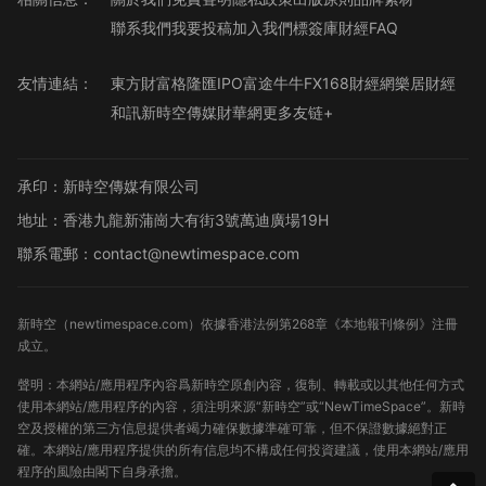
聯系我們
我要投稿
加入我們
標簽庫
財經FAQ
友情連結：
東方財富
格隆匯
IPO
富途牛牛
FX168財經網
樂居財經
和訊
新時空傳媒
財華網
更多友链+
承印：新時空傳媒有限公司
地址：香港九龍新蒲崗大有街3號萬迪廣場19H
聯系電郵：contact@newtimespace.com
新時空（
newtimespace.com
）依據香港法例第268章《本地報刊條例》注冊
成立。
聲明：本網站/應用程序內容爲新時空原創內容，復制、轉載或以其他任何方式
使用本網站/應用程序的內容，須注明來源“新時空”或“NewTimeSpace”。新時
空及授權的第三方信息提供者竭力確保數據準確可靠，但不保證數據絕對正
確。本網站/應用程序提供的所有信息均不構成任何投資建議，使用本網站/應用
程序的風險由閣下自身承擔。