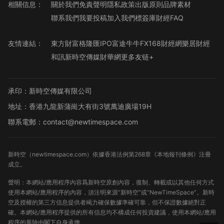
相關信息：
關於我們
免責聲明
隱私政策
出版原則
品牌素材
聯系我們
我要投稿
加入我們
標簽庫
財經FAQ
友情連結：
東方財富
格隆匯
IPO
富途牛牛
FX168財經網
樂居財經
和訊
新時空傳媒
財華網
更多友链+
承印：新時空傳媒有限公司
地址：香港九龍新蒲崗大有街3號萬迪廣場19H
聯系電郵：contact@newtimespace.com
新時空（
newtimespace.com
）依據香港法例第268章《本地報刊條例》注冊
成立。
聲明：本網站/應用程序內容爲新時空原創內容，復制、轉載或以其他任何方式
使用本網站/應用程序的內容，須注明來源“新時空”或“NewTimeSpace”。新時
空及授權的第三方信息提供者竭力確保數據準確可靠，但不保證數據絕對正
確。本網站/應用程序提供的所有信息均不構成任何投資建議，使用本網站/應用
程序的風險由閣下自身承擔。