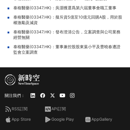
泰格醫藥(03347.HK)：吳灝獲選爲第六屆董事會職工董事
泰格醫藥(03347.HK)：擬斥資5億至10億元回購A股，用於股
權激勵及減資
泰格醫藥(03347.HK)：發布澄清公告，立案調查與公司業務
經營無關
泰格醫藥(03347.HK)：董事兼控股股東葉小平及曹曉春遭證
監會立案調查
關注我們：
RSS訂閱
API訂閱
App Store
Google Play
AppGallery