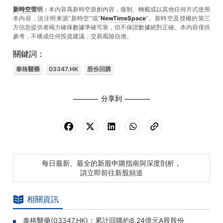
新時空
聲明：
本內容爲新時空原創內容，復制、轉載或以其他任何方式使用
本內容，須注明來源“新時空”或“
NewTimeSpace
”。新時空及授權的第三
方信息提供者竭力確保數據準確可靠，但不保證數據絕對正確。本內容僅供
參考，不構成任何投資建議，交易風險自擔。
關鍵詞：
泰格醫藥
03347.HK
股份回購
分享到
每日最新、最全的新股申購指南與深度剖析，
請立即前往新股頻道
相關資訊
泰格醫藥(03347.HK)：累計回購約8.24億元A股股份