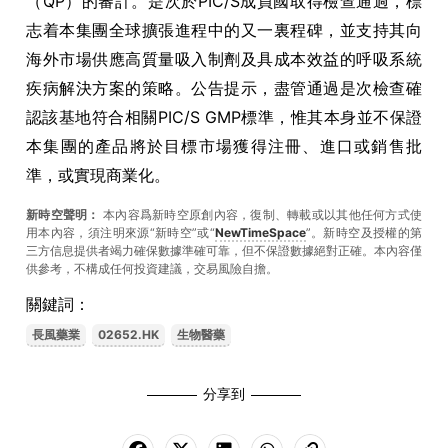
（QP）的審計。是次於PIC/S成員國取得檢查通過，標
志着本集團全球擴張進程中的又一裏程碑，並支持其向
海外市場供應高質量吸入制劑及具成本效益的呼吸系統
疾病解決方案的策略。公告提示，盡管通過是次檢查確
認該基地符合相關PIC/S GMP標準，惟其本身並不保證
本集團的產品將於目標市場獲得注冊、進口或銷售批
準，或實現商業化。
新時空聲明：
本內容爲新時空原創內容，復制、轉載或以其他任何方式使
用本內容，須注明來源“新時空”或“
NewTimeSpace
”。新時空及授權的第
三方信息提供者竭力確保數據準確可靠，但不保證數據絕對正確。本內容僅
供參考，不構成任何投資建議，交易風險自擔。
關鍵詞：
長風藥業
02652.HK
生物醫藥
分享到