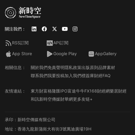
關注我們：
RSS訂閱
API訂閱
App Store
Google Play
AppGallery
相關信息：
關於我們
免責聲明
隱私政策
出版原則
品牌素材
聯系我們
我要投稿
加入我們
標簽庫
財經FAQ
友情連結：
東方財富
格隆匯
IPO
富途牛牛
FX168財經網
樂居財經
和訊
新時空傳媒
財華網
更多友链+
承印：新時空傳媒有限公司
地址：香港九龍新蒲崗大有街3號萬迪廣場19H