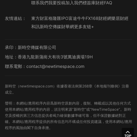
聯系我們
我要投稿
加入我們
標簽庫
財經FAQ
友情連結：
東方財富
格隆匯
IPO
富途牛牛
FX168財經網
樂居財經
和訊
新時空傳媒
財華網
更多友链+
承印：新時空傳媒有限公司
地址：香港九龍新蒲崗大有街3號萬迪廣場19H
聯系電郵：contact@newtimespace.com
新時空（
newtimespace.com
）依據香港法例第268章《本地報刊條例》注冊
成立。
聲明：本網站/應用程序內容爲新時空原創內容，復制、轉載或以其他任何方式
使用本網站/應用程序的內容，須注明來源“新時空”或“NewTimeSpace”。新時
空及授權的第三方信息提供者竭力確保數據準確可靠，但不保證數據絕對正
確。本網站/應用程序提供的所有信息均不構成任何投資建議，使用本網站/應用
程序的風險由閣下自身承擔。