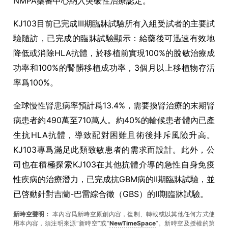
NMPA藥審中心納入突破性治療認定。
KJ103目前已完成III期臨牀試驗所有入組受試者的主要試
驗隨訪，已完成的臨牀試驗顯示：給藥後可迅速有效地
降低或消除HLA抗體，於移植前實現100%的脫敏治療成
功率和100%的腎髒移植成功率，3個月以上移植物存活
率爲100%。
全球慢性腎患病率預計爲13.4%，需要換腎治療的末期腎
病患者約490萬至710萬人。約40%的輪候患者體內已產
生抗HLA抗體，導致配對困難且術後排斥風險升高。
KJ103專爲滿足此類致敏患者的需求而設計。此外，公
司也在積極探索KJ103在其他抗體介導的急性自身免疫
性疾病的治療潛力，已完成抗GBM病的II期臨牀試驗，並
已啓動針對吉蘭-巴雷綜合徵（GBS）的II期臨牀試驗。
新時空聲明：
本內容爲新時空原創內容，復制、轉載或以其他任何方式使
用本內容，須注明來源“新時空”或“
NewTimeSpace
”。新時空及授權的第