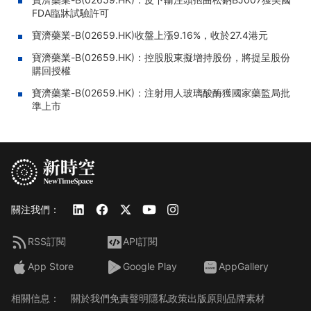
FDA臨牀試驗許可
寶濟藥業-B(02659.HK)收盤上漲9.16%，收於27.4港元
寶濟藥業-B(02659.HK)：控股股東擬增持股份，將提呈股份
購回授權
寶濟藥業-B(02659.HK)：注射用人玻璃酸酶獲國家藥監局批
準上市
關注我們：
RSS訂閱
API訂閱
App Store
Google Play
AppGallery
相關信息：
關於我們
免責聲明
隱私政策
出版原則
品牌素材