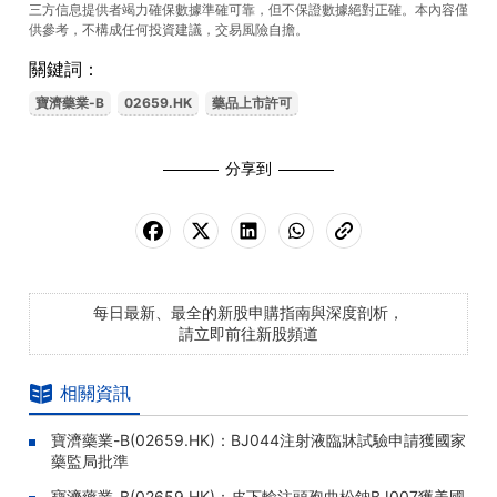
三方信息提供者竭力確保數據準確可靠，但不保證數據絕對正確。本內容僅
供參考，不構成任何投資建議，交易風險自擔。
關鍵詞：
寶濟藥業-B
02659.HK
藥品上市許可
分享到
每日最新、最全的新股申購指南與深度剖析，
請立即前往新股頻道
相關資訊
寶濟藥業-B(02659.HK)：BJ044注射液臨牀試驗申請獲國家
藥監局批準
寶濟藥業-B(02659.HK)：皮下輸注頭孢曲松鈉BJ007獲美國