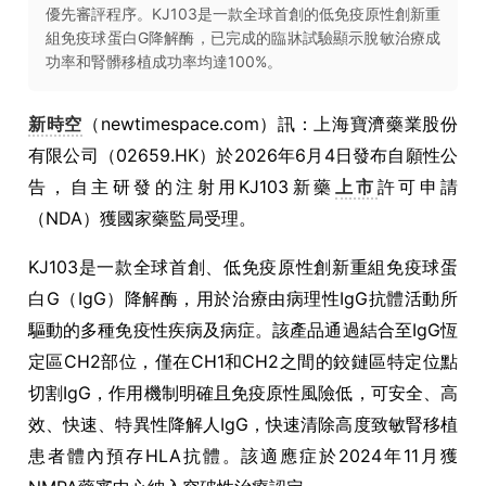
優先審評程序。KJ103是一款全球首創的低免疫原性創新重
組免疫球蛋白G降解酶，已完成的臨牀試驗顯示脫敏治療成
功率和腎髒移植成功率均達100%。
新時空
（newtimespace.com）訊：上海寶濟藥業股份
有限公司（02659.HK）於2026年6月4日發布自願性公
告，自主研發的注射用KJ103新藥
上市
許可申請
（NDA）獲國家藥監局受理。
KJ103是一款全球首創、低免疫原性創新重組免疫球蛋
白G（IgG）降解酶，用於治療由病理性IgG抗體活動所
驅動的多種免疫性疾病及病症。該產品通過結合至IgG恆
定區CH2部位，僅在CH1和CH2之間的鉸鏈區特定位點
切割IgG，作用機制明確且免疫原性風險低，可安全、高
效、快速、特異性降解人IgG，快速清除高度致敏腎移植
患者體內預存HLA抗體。該適應症於2024年11月獲