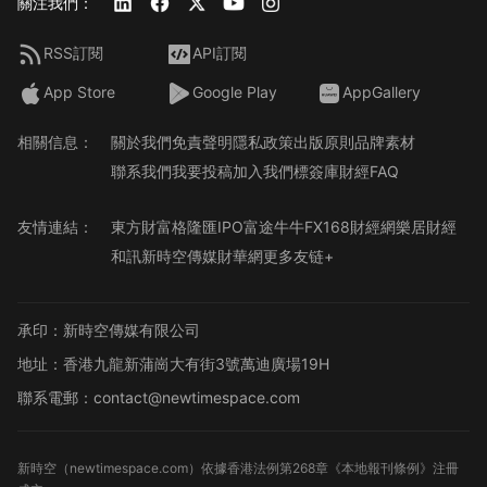
關注我們：
RSS訂閱
API訂閱
App Store
Google Play
AppGallery
相關信息：
關於我們
免責聲明
隱私政策
出版原則
品牌素材
聯系我們
我要投稿
加入我們
標簽庫
財經FAQ
友情連結：
東方財富
格隆匯
IPO
富途牛牛
FX168財經網
樂居財經
和訊
新時空傳媒
財華網
更多友链+
承印：新時空傳媒有限公司
地址：香港九龍新蒲崗大有街3號萬迪廣場19H
聯系電郵：contact@newtimespace.com
新時空（
newtimespace.com
）依據香港法例第268章《本地報刊條例》注冊