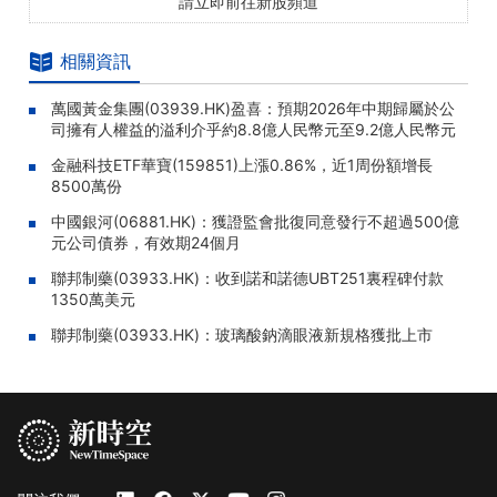
請立即前往新股頻道
相關資訊
萬國黃金集團(03939.HK)盈喜：預期2026年中期歸屬於公
司擁有人權益的溢利介乎約8.8億人民幣元至9.2億人民幣元
金融科技ETF華寶(159851)上漲0.86%，近1周份額增長
8500萬份
中國銀河(06881.HK)：獲證監會批復同意發行不超過500億
元公司債券，有效期24個月
聯邦制藥(03933.HK)：收到諾和諾德UBT251裏程碑付款
1350萬美元
聯邦制藥(03933.HK)：玻璃酸鈉滴眼液新規格獲批上市