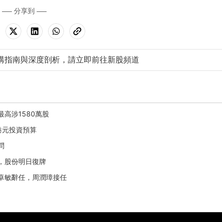
分享到
購指南與深度剖析，請立即前往新股頻道
最高涉1580萬股
億港元投資預算
問
止，股份明日復牌
鍾卓敏辭任，周潤璋接任