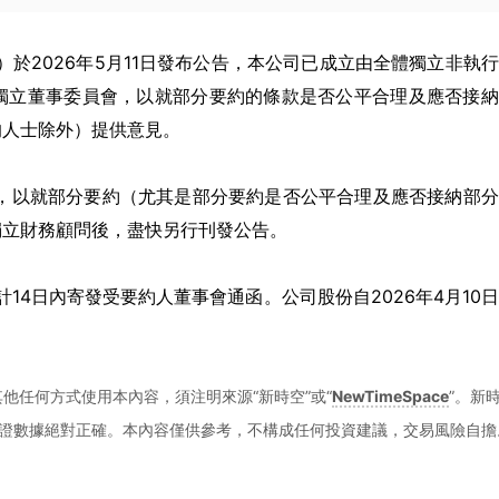
HK）於2026年5月11日發布公告，本公司已成立由全體獨立非執
獨立董事委員會，以就部分要約的條款是否公平合理及應否接納
的人士除外）提供意見。
問，以就部分要約（尤其是部分要約是否公平合理及應否接納部
獨立財務顧問後，盡快另行刊發公告。
14日內寄發受要約人董事會通函。公司股份自2026年4月10
他任何方式使用本內容，須注明來源“新時空”或“
NewTimeSpace
”。新
證數據絕對正確。本內容僅供參考，不構成任何投資建議，交易風險自擔