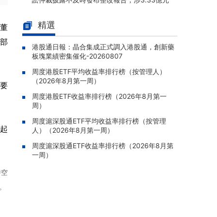
達淨資產10.73%
精選
天安卓健(00383.HK)：預計上半
行董
08-07 17:58 |
年溢利約3000萬至6000萬港元
部
港股通日報：晶合集成正式調入港股通，創新藥
港股通日報：晶合集成正式調入港
08-07 17:55 |
板塊業績密集催化-20260807
股通，創新藥板塊業績密集催化-20260807
周度港股ETF平均收益率排行榜（按管理人）
力天影業(09958.HK)：兩名執行
08-07 17:52 |
（2026年8月第一周）
分要
董事辭任，餘萍獲委任
周度港股ETF收益率排行榜（2026年8月第一
力勤資源(02245.HK)：建議A股
08-07 17:50 |
周）
發行獲中國證監會同意注冊，擬於深交所主板
周度滬深股通ETF平均收益率排行榜（按管理
上市
日起
人）（2026年8月第一周）
龍旗科技(09611.HK)：獲交易商
08-07 17:48 |
周度滬深股通ETF收益率排行榜（2026年8月第
協會接受債務融資工具注冊，注冊金額30億
一周）
元、額度有效期2年
時空
。