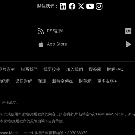
關注我們：
RSS訂閱
App Store
品牌素材
聯系我們
我要投稿
加入我們
標簽庫
財經FAQ
8財經網
樂居財經
和訊
新時空傳媒
財華網
更多友链+
》注冊成立。
方式使用本網站/應用程序的內容，須注明來源“新時空”或“NewTimeSpace”
本網站/應用程序的風險由閣下自身承擔。
ce Media Limited 版權所有
商標編號：307068079