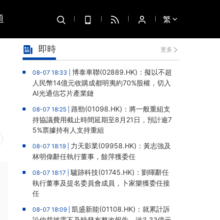
題
繁
即時
更多
，
博泰車聯(02889.HK)：擬以不超
08-07 18:33 |
人民幣14億元收購成都明夷約70%股權，切入
AI光通信芯片產業鏈
路勁(01098.HK)：將一般重組支
08-07 18:25 |
持協議費用截止時間延期至8月21日，預計逾7
5%票據持有人支持重組
力天影業(09958.HK)：黃志強及
08-07 18:19 |
林明偉辭任執行董事，餘萍獲委任
驢跡科技(01745.HK)：劉暉辭任
08-07 18:17 |
執行董事及提名委員會成員，卜家樂獲委任接
任
凱盛新能(01108.HK)：就累計訴
08-07 18:09 |
訟仲裁披露不及時發布整改報告，涉3.33億元