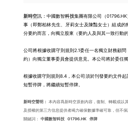
新時空
訊：中國數智
科技
集團有限公司（01796.
事（即鄭柏林先生、牙莉女士及陳豔女士）組成的
分要約而言，向獨立股東（要約人及與其一致行動
公司將根據收購守則規則2.1委任一名獨立財務顧
約）向獨立董事委員會提供意見。本公司將於委任
根據收購守則規則8.4，本公司須於刊發要約文件起計
短暫停牌，將繼續短暫停牌。
新時空聲明：
本內容爲新時空原創內容，復制、轉載或以其
及授權的第三方信息提供者竭力確保數據準確可靠，但不保
關鍵詞：
中國數智科技
01796.HK
停牌