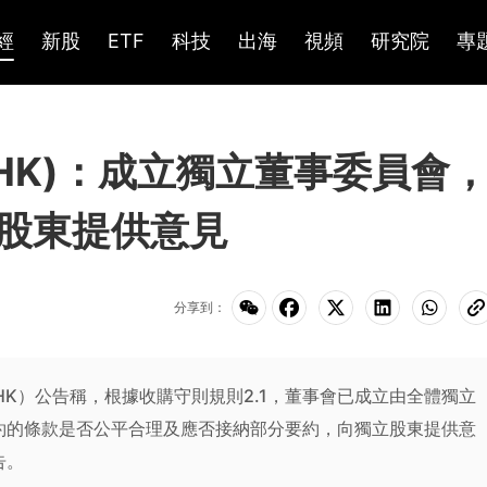
經
新股
ETF
科技
出海
視頻
研究院
專
.HK)：成立獨立董事委員會
股東提供意見
分享到：
.HK）公告稱，根據收購守則規則2.1，董事會已成立由全體獨立
約的條款是否公平合理及應否接納部分要約，向獨立股東提供意
告。