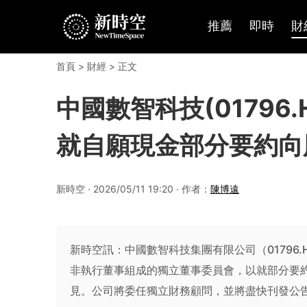
推薦
即時
財
首頁
>
財經
> 正文
中國數智科技(01796
就自願現金部分要約向
新時空 · 2026/05/11 19:20 · 作者：
陳博遠
新時空訊：中國數智科技集團有限公司（01796
非執行董事組成的獨立董事委員會，以就部分要
見。公司將委任獨立財務顧問，並將盡快刊發公