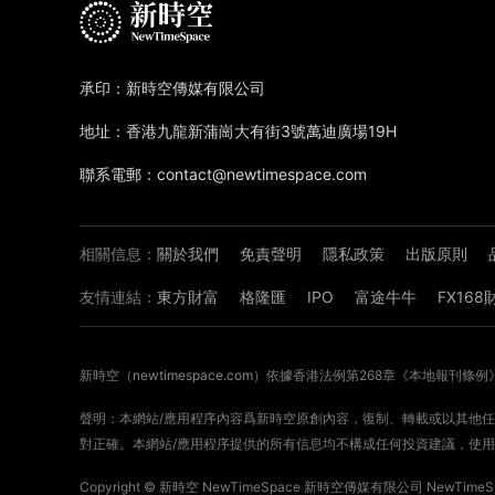
承印：新時空傳媒有限公司
地址：香港九龍新蒲崗大有街3號萬迪廣場19H
聯系電郵：contact@newtimespace.com
相關信息：
關於我們
免責聲明
隱私政策
出版原則
友情連結：
東方財富
格隆匯
IPO
富途牛牛
FX16
新時空（
newtimespace.com
）依據香港法例第268章《本地報刊條例
聲明：本網站/應用程序內容爲新時空原創內容，復制、轉載或以其他任何
對正確。本網站/應用程序提供的所有信息均不構成任何投資建議，使用
Copyright ©
新時空
NewTimeSpace 新時空傳媒有限公司 NewTimeSpa