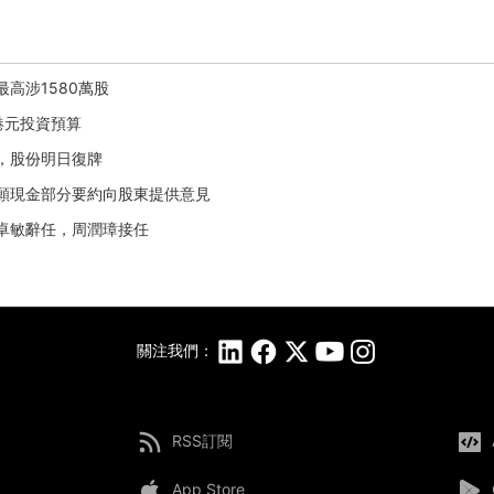
最高涉1580萬股
億港元投資預算
止，股份明日復牌
就自願現金部分要約向股東提供意見
鍾卓敏辭任，周潤璋接任
關注我們：
RSS訂閱
App Store