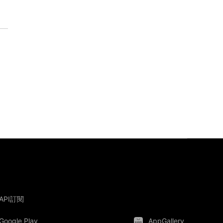
API訂閱
Google Play
AppGallery