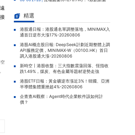
硫酸艾瑪昔替尼片新增第五項適應症獲批，實
陳遠
現中軸型脊柱關節炎全疾病譜覆蓋
精選
否接
晉景新能(01783.HK)：附屬公司
08-06 21:17 |
擬12.88億元人民幣購買高性能服務器，構成主
港股通日報：港股通名單調整落地，MINIMAX入
通首日逆市大漲17%-20260806
要交易
港股AI概念股日報: DeepSeek計劃近期整體上調
雲想科技(02131.HK)：獨立內部
08-06 20:03 |
API服務定價，MINIMAX-W（00100.HK）首日
監控跟進審查完成，補救措施已全部實施，股
調入港股通大漲-20260806
份繼續停牌
時空
新時空丨港股收盤：三大指數震蕩回落、恆指收
四川百利天恆藥業遞表港交所，宜
08-06 19:50 |
。
跌1.49%，煤炭、有色金屬等題材逆勢走強
澤康爲全球首款獲批雙特異性ADC，15款臨牀
階段候選藥物在研
港股ETF日報：黃金礦逆市漲近3%！韓國、亞洲
半導體集體重挫超4%-20260806
太平洋航運(02343.HK)：2026年
08-06 19:35 |
企查查AI觀察：Agent時代企業軟件該如何計
中報股東應佔溢利1.05億美元，同比增加310.3
價？
5%
TOM集團(02383.HK)：2026年
08-06 19:33 |
中報股東應佔虧損1.57億港元，虧損同比擴大5
9.51%