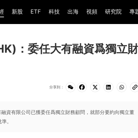
經
新股
ETF
科技
出海
視頻
研究院
專
.HK)：委任大有融資爲獨立
分享到：
有融資有限公司已獲委任爲獨立財務顧問，就部分要約向獨立董
批準。