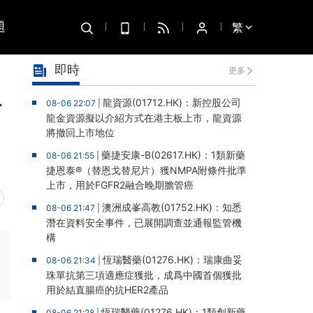
題
繁
即時
更多
財
龍資源(01712.HK)：新控股公司
08-06 22:07 |
龍金資源擬以介紹方式在港主板上市，龍資源
將撤回上市地位
藥捷安康-B(02617.HK)：1類新藥
08-06 21:55 |
捷恩泰®（替恩戈替尼片）獲NMPA附條件批準
上市，用於FGFR2融合晚期膽管癌
澳洲成峯高教(01752.HK)：知悉
08-06 21:47 |
潛在資料安全事件，已展開調查並通報監管機
構
恆瑞醫藥(01276.HK)：瑞康曲妥
08-06 21:34 |
珠單抗第三項適應症獲批，成爲中國首個獲批
用於結直腸癌的抗HER2產品
恆瑞醫藥(01276.HK)：1類創新藥
08-06 21:28 |