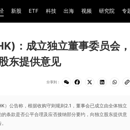
经
新股
ETF
科技
出海
视频
研究院
专
.HK)：成立独立董事委员会
股东提供意见
分享到：
.HK）公告称，根据收购守则规则2.1，董事会已成立由全体独立
约的条款是否公平合理及应否接纳部分要约，向独立股东提供意
告。