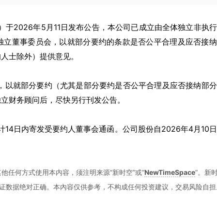
HK）于2026年5月11日发布公告，本公司已成立由全体独立非执
独立董事委员会，以就部分要约的条款是否公平合理及应否接纳
的人士除外）提供意见。
问，以就部分要约（尤其是部分要约是否公平合理及应否接纳部
独立财务顾问后，尽快另行刊发公告。
14日内寄发受要约人董事会通函。公司股份自2026年4月10
他任何方式使用本内容，须注明来源“新时空”或“
NewTimeSpace
”。新
证数据绝对正确。本內容仅供参考，不构成任何投资建议，交易风险自担