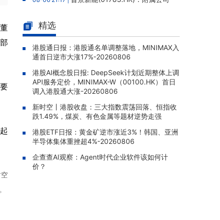
拟12.88亿元人民币购买高性能服务器，构成主
要交易
精选
行董
云想科技(02131.HK)：独立内部
08-06 20:03 |
部
监控跟进审查完成，补救措施已全部实施，股
港股通日报：港股通名单调整落地，MINIMAX入
通首日逆市大涨17%-20260806
份继续停牌
港股AI概念股日报: DeepSeek计划近期整体上调
四川百利天恒药业递表港交所，宜
08-06 19:50 |
API服务定价，MINIMAX-W（00100.HK）首日
泽康为全球首款获批双特异性ADC，15款临床
分要
调入港股通大涨-20260806
阶段候选药物在研
新时空丨港股收盘：三大指数震荡回落、恒指收
太平洋航运(02343.HK)：2026年
08-06 19:35 |
跌1.49%，煤炭、有色金属等题材逆势走强
中报股东应占溢利1.05亿美元，同比增加310.3
日起
5%
港股ETF日报：黄金矿逆市涨近3%！韩国、亚洲
半导体集体重挫超4%-20260806
TOM集团(02383.HK)：2026年
08-06 19:33 |
企查查AI观察：Agent时代企业软件该如何计
中报股东应占亏损1.57亿港元，亏损同比扩大5
价？
9.51%
时空
中信证券(06030.HK)：向中信金
08-06 19:31 |
。
控发行约8.04亿股H股已完成，募资净额约18
4.13亿港元