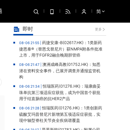
题
简
即时
更多
，
药捷安康-B(02617.HK)：1类新药
08-06 21:55 |
捷恩泰®（替恩戈替尼片）获NMPA附条件批准
上市，用于FGFR2融合晚期胆管癌
澳洲成峰高教(01752.HK)：知悉
08-06 21:47 |
潜在资料安全事件，已展开调查并通报监管机
构
恒瑞医药(01276.HK)：瑞康曲妥
08-06 21:34 |
珠单抗第三项适应症获批，成为中国首个获批
用于结直肠癌的抗HER2产品
恒瑞医药(01276.HK)：1类创新药
08-06 21:28 |
硫酸艾玛昔替尼片新增第五项适应症获批，实
现中轴型脊柱关节炎全疾病谱覆盖
晋景新能(01783.HK)：附属公司
08-06 21:17 |