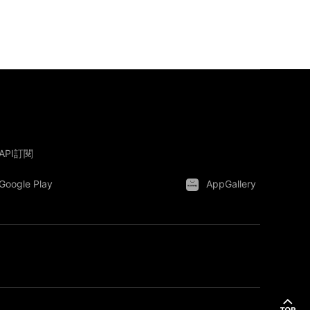
API訂閱
Google Play
AppGallery