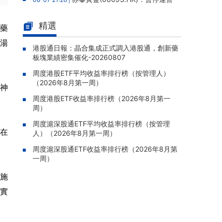
老撾勐康稀土項目，2025年該項目歸母淨虧損
人民幣5,406萬元
精選
制藥
靈寶黃金(03330.HK)：新疆哈巴
08-07 20:07 |
氣湯
河勘查取得重大進展，保有金金屬量由13.20噸
港股通日報：晶合集成正式調入港股通，創新藥
板塊業績密集催化-20260807
躍升至53.94噸
周度港股ETF平均收益率排行榜（按管理人）
迅策(03317.HK)：與天合算力訂
08-07 20:04 |
（2026年8月第一周）
立戰略合作備忘，共探能源垂類大模型與Toke
神
n工廠商業化
周度港股ETF收益率排行榜（2026年8月第一
周）
哥瑞利軟件通過港交所聆訊，在
08-07 20:02 |
中國泛半導體IMSS市場排名第三
周度滬深股通ETF平均收益率排行榜（按管理
在
人）（2026年8月第一周）
浙能邁領綠航二次遞表港交所，爲
08-07 19:47 |
全球領先的綠色航運設備和系統提供商
周度滬深股通ETF收益率排行榜（2026年8月第
一周）
駿傑集團控股(08188.HK)：附屬
08-07 19:09 |
公司獲授7份基建工程建造合約，合約總額約1.
實施
95億港元
實