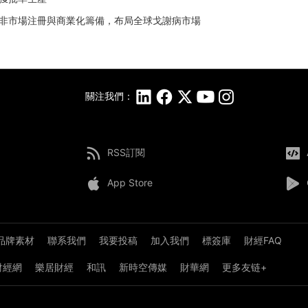
啓動北非市場注冊與商業化籌備，布局全球戈謝病市場
關注我們：
RSS訂閱
App Store
品牌素材
聯系我們
我要投稿
加入我們
標簽庫
財經FAQ
8財經網
樂居財經
和訊
新時空傳媒
財華網
更多友链+