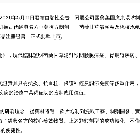
於2026年5月11日發布自願性公告，附屬公司國藥集團廣東環球
.1類古代經典名方中藥復方制劑——芍藥甘草湯顆粒及桃核承
藥品注冊證書，正式批準
上市
。
論》，現代臨牀證明芍藥甘草湯對頸間腰腿痛症、胃腸道疾病、
究證實其具有抗炎、抗血栓、保護神經及調節免疫等多重作用，
疾病的治療中具備確切的臨牀應用價值。
”的研發理念，從藥材遴選、飲片炮制到提取工藝、制劑開發，
留了經典名方的核心藥效物質。上述顆粒劑型的成功轉化，不僅
藥的便捷性。