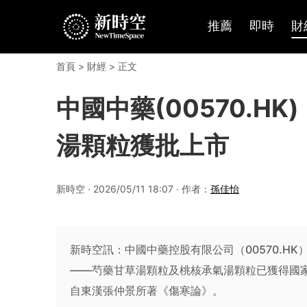
推薦
即時
財
首頁
>
財經
> 正文
中國中藥(00570.H
湯顆粒獲批上市
新時空 · 2026/05/11 18:07 · 作者：
孫佳怡
新時空訊：中國中藥控股有限公司（00570.H
——芍藥甘草湯顆粒及桃核承氣湯顆粒已獲得國
自東漢張仲景所著《傷寒論》。