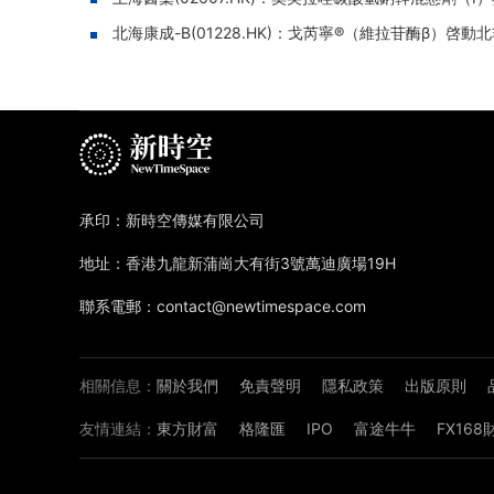
北海康成-B(01228.HK)：戈芮寧®（維拉苷酶β）
承印：新時空傳媒有限公司
地址：香港九龍新蒲崗大有街3號萬迪廣場19H
聯系電郵：contact@newtimespace.com
相關信息：
關於我們
免責聲明
隱私政策
出版原則
友情連結：
東方財富
格隆匯
IPO
富途牛牛
FX16