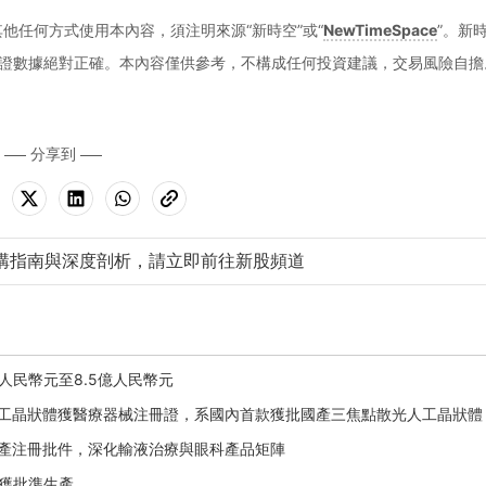
他任何方式使用本內容，須注明來源“新時空”或“
NewTimeSpace
”。新
證數據絕對正確。本內容僅供參考，不構成任何投資建議，交易風險自擔
分享到
購指南與深度剖析，請立即前往新股頻道
億人民幣元至8.5億人民幣元
曲面人工晶狀體獲醫療器械注冊證，系國內首款獲批國產三焦點散光人工晶狀體
品生產注冊批件，深化輸液治療與眼科產品矩陣
）獲批準生產