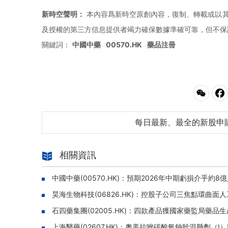
新時空聲明：
本內容爲新時空原創內容，復制、轉載或以其
及授權的第三方信息提供者竭力確保數據準確可靠，但不保
關鍵詞：
中國中藥
00570.HK
藥品注冊
每日最新、最全的新股申
相關資訊
中國中藥(00570.HK)：預期2026年中期虧損介乎約8
昊海生物科技(06826.HK)：控股子公司三焦點環
石四藥集團(02005.HK)：四款產品獲國家藥監局藥
上海醫藥(02607.HK)：奧美拉唑碳酸氫鈉幹混懸劑（I