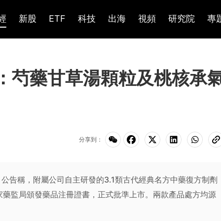
經
新股
ETF
科技
出海
視頻
研究院
專
K)：芍藥甘草湯顆粒及桃核承
分享到：
K）公告稱，附屬公司自主研發的3.1類古代經典名方中藥復方制劑
家藥監局頒發藥品注冊證書，正式批準上市。兩款產品處方均源