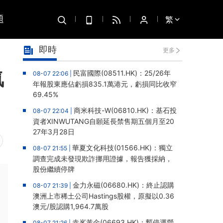
題
繁
即時
更多
氣
民富國際(08511.HK)：25/26年
08-07 22:06 |
年報股東應佔虧損835.1萬港元，虧損同比收窄
69.45%
商米科技-W(06810.HK)：基石投
08-07 22:04 |
資者XINWUTANG自願延長禁售期五個月至20
27年3月28日
華夏文化科技(01566.HK)：獨立
08-07 21:55 |
調查完成未發現欺詐挪用證據，報告獲採納，
股份繼續停牌
金力永磁(06680.HK)：終止認購
08-07 21:39 |
澳洲上市稀土公司Hastings股權，原擬以0.36
澳元/股認購1,964.7萬股
赤峯黃金(06693.HK)：暫停運營
08-07 21:26 |