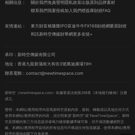
相關信息：
關於我們
免責聲明
隱私政策
出版原則
品牌素材
聯系我們
我要投稿
加入我們
標簽庫
財經FAQ
友情連結：
東方財富
格隆匯
IPO
富途牛牛
FX168財經網
樂居財經
和訊
新時空傳媒
財華網
更多友链+
承印：新時空傳媒有限公司
地址：香港九龍新蒲崗大有街3號萬迪廣場19H
聯系電郵：contact@newtimespace.com
新時空（
newtimespace.com
）依據香港法例第268章《本地報刊條例》注冊
成立。
聲明：本網站/應用程序內容爲新時空原創內容，復制、轉載或以其他任何方式
使用本網站/應用程序的內容，須注明來源“新時空”或“NewTimeSpace”。新時
空及授權的第三方信息提供者竭力確保數據準確可靠，但不保證數據絕對正
確。本網站/應用程序提供的所有信息均不構成任何投資建議，使用本網站/應用
程序的風險由閣下自身承擔。