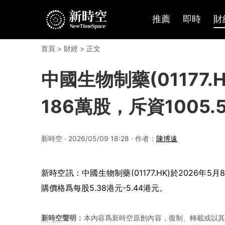
推薦
即時
財
首頁
>
財經
> 正文
中國生物制藥(01177.
186萬股，斥資1005.
新時空 · 2026/05/09 18:28 · 作者：
陳博遠
新時空訊：
中國生物制藥(01177.HK)於2026年
購價格爲每股5.38港元-5.44港元。
新時空
聲明：
本內容爲新時空原創內容，復制、轉載或以其