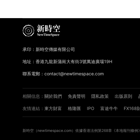
承印：新時空傳媒有限公司
地址：香港九龍新蒲崗大有街3號萬迪廣場19H
聯系電郵：contact@newtimespace.com
相關信息：
關於我們
免責聲明
隱私政策
出版原則
友情連結：
東方財富
格隆匯
IPO
富途牛牛
FX16
新時空（
newtimespace.com
）依據香港法例第268章《本地報刊條例