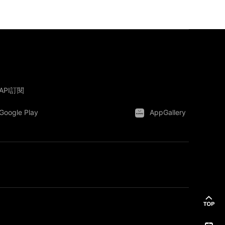
API訂閱
Google Play
AppGallery