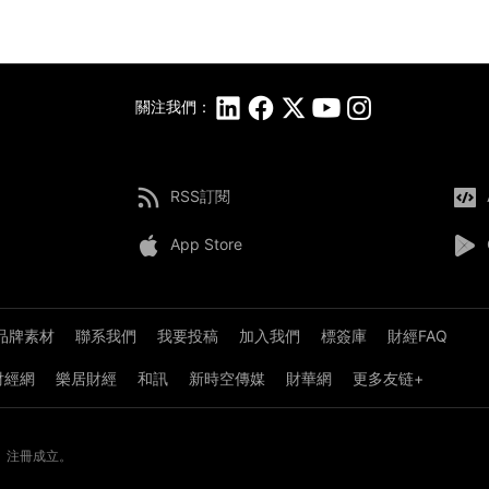
關注我們：
RSS訂閱
App Store
品牌素材
聯系我們
我要投稿
加入我們
標簽庫
財經FAQ
8財經網
樂居財經
和訊
新時空傳媒
財華網
更多友链+
》注冊成立。