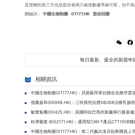
及授權的第三方信息提供者竭力確保數據準確可靠，但不保
關鍵詞：
中國生物制藥
01177.HK
股份回購
每日最新、最全的新股申
相關資訊
中國生物制藥(01177.HK)：貝莫蘇拜單抗聯合化療
億騰嘉和(06998.HK)：三特異性抗體GB268治療乳腺癌
敏實集團(00425.HK)：美國阿拉巴馬州新廠舉行奠基
科濟藥業-B(02171.HK)：通用型CAR-T產品CT11
中國生物制藥(01177.HK)：第二代氟比洛芬貼劑獲批上