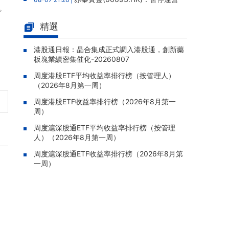
。
老撾勐康稀土項目，2025年該項目歸母淨虧損
人民幣5,406萬元
精選
靈寶黃金(03330.HK)：新疆哈巴
08-07 20:07 |
河勘查取得重大進展，保有金金屬量由13.20噸
港股通日報：晶合集成正式調入港股通，創新藥
板塊業績密集催化-20260807
躍升至53.94噸
周度港股ETF平均收益率排行榜（按管理人）
迅策(03317.HK)：與天合算力訂
08-07 20:04 |
（2026年8月第一周）
立戰略合作備忘，共探能源垂類大模型與Toke
n工廠商業化
周度港股ETF收益率排行榜（2026年8月第一
周）
哥瑞利軟件通過港交所聆訊，在
08-07 20:02 |
中國泛半導體IMSS市場排名第三
周度滬深股通ETF平均收益率排行榜（按管理
人）（2026年8月第一周）
浙能邁領綠航二次遞表港交所，爲
08-07 19:47 |
全球領先的綠色航運設備和系統提供商
周度滬深股通ETF收益率排行榜（2026年8月第
一周）
駿傑集團控股(08188.HK)：附屬
08-07 19:09 |
公司獲授7份基建工程建造合約，合約總額約1.
95億港元