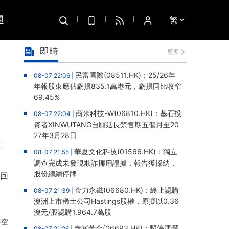
題
繁
即時
更多
民富國際(08511.HK)：25/26年
08-07 22:06 |
年報股東應佔虧損835.1萬港元，虧損同比收窄
69.45%
商米科技-W(06810.HK)：基石投
08-07 22:04 |
資者XINWUTANG自願延長禁售期五個月至20
27年3月28日
華夏文化科技(01566.HK)：獨立
08-07 21:55 |
調查完成未發現欺詐挪用證據，報告獲採納，
股份繼續停牌
，回
金力永磁(06680.HK)：終止認購
08-07 21:39 |
澳洲上市稀土公司Hastings股權，原擬以0.36
澳元/股認購1,964.7萬股
時空
赤峯黃金(06693.HK)：暫停運營
08-07 21:26 |