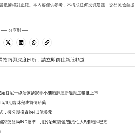
證數據絕對正確。本內容僅供參考，不構成任何投資建議，交易風險自擔
分享到
購指南與深度剖析，請立即前往新股頻道
序貫安羅替尼一線治療鱗狀非小細胞肺癌新適應症獲批上市
Ib/II期臨牀完成首例給藥
儀式，擬分期投資約4.3億美元
90B獲國家藥監局IND批準，用於治療復發/難治性大B細胞淋巴瘤
市