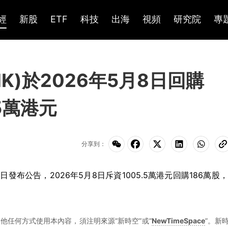
經
新股
ETF
科技
出海
視頻
研究院
專
HK)於2026年5月8日回購
5萬港元
分享到：
5月8日發布公告，2026年5月8日斥資1005.5萬港元回購186萬股
他任何方式使用本內容，須注明來源“新時空”或“
NewTimeSpace
”。新