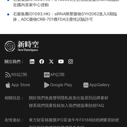
在國內首家中心啓動
石藥集團(01093.HK)：siRNA降壓藥物SYH2062進入II期臨
牀，ADC藥物CRB-701獲FDA注冊性試驗許可
關注我們：
RSS訂閱
API訂閱
App Store
Google Play
AppGallery
相關信息：
關於我們
免責聲明
隱私政策
出版原則
品牌素材
聯系我們
我要投稿
加入我們
標簽庫
財經FAQ
友情連結：
東方財富
格隆匯
IPO
富途牛牛
FX168財經網
樂居財經