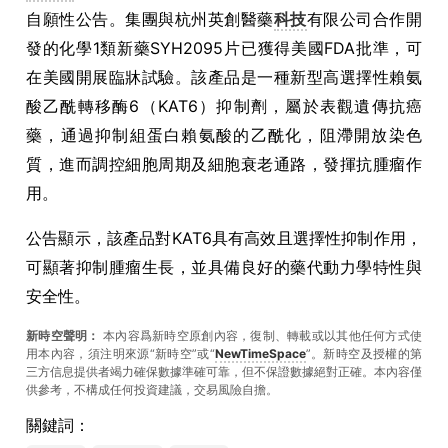
自願性公告。集團與杭州英創醫藥
科技
有限公司合作開
發的化學1類新藥SYH2095片已獲得美國FDA批準，可
在美國開展臨牀試驗。該產品是一種新型高選擇性賴氨
酸乙酰轉移酶6（KAT6）抑制劑，屬於表觀遺傳抗癌
藥，通過抑制組蛋白賴氨酸的乙酰化，阻滯開放染色
質，進而調控細胞周期及細胞衰老通路，發揮抗腫瘤作
用。
公告顯示，該產品對KAT6具有高效且選擇性抑制作用，
可顯著抑制腫瘤生長，並具備良好的藥代動力學特性與
安全性。
新時空聲明：
本內容爲新時空原創內容，復制、轉載或以其他任何方式使
用本內容，須注明來源“新時空”或“
NewTimeSpace
”。新時空及授權的第
三方信息提供者竭力確保數據準確可靠，但不保證數據絕對正確。本內容僅
供參考，不構成任何投資建議，交易風險自擔。
關鍵詞：