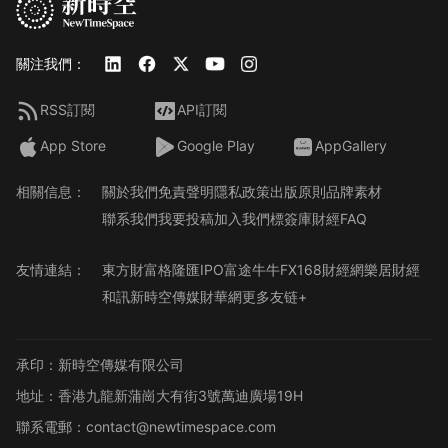
關注我們：
RSS訂閱
API訂閱
App Store
Google Play
AppGallery
相關信息：
關於我們
免責聲明
隱私政策
出版原則
品牌素材
聯系我們
我要投稿
加入我們
標簽庫
財經FAQ
友情連結：
東方財富
格隆匯
IPO
富途牛牛
FX168財經網
樂居財經
和訊
新時空傳媒
財華網
更多友链+
承印：新時空傳媒有限公司
地址：香港九龍新蒲崗大有街3號萬迪廣場19H
聯系電郵：contact@newtimespace.com