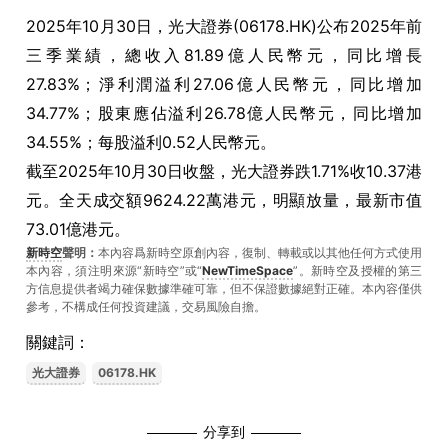
2025年10月30日，光大證券(06178.HK)公布2025年前
三季業績，總收入81.89億人民幣元，同比增長
27.83%；淨利潤溢利27.06億人民幣元，同比增加
34.77%；股東應佔溢利26.78億人民幣元，同比增加
34.55%；每股溢利0.52人民幣元。
截至2025年10月30日收盤，光大證券跌1.71%收10.37港
元。全天成交額9624.22萬港元，明顯放量，最新市值
73.01億港元。
新時空
聲明：
本內容爲新時空原創內容，復制、轉載或以其他任何方式使用
本內容，須注明來源“新時空”或“
NewTimeSpace
”。新時空及授權的第三
方信息提供者竭力確保數據準確可靠，但不保證數據絕對正確。本內容僅供
參考，不構成任何投資建議，交易風險自擔。
關鍵詞：
光大證券
06178.HK
分享到