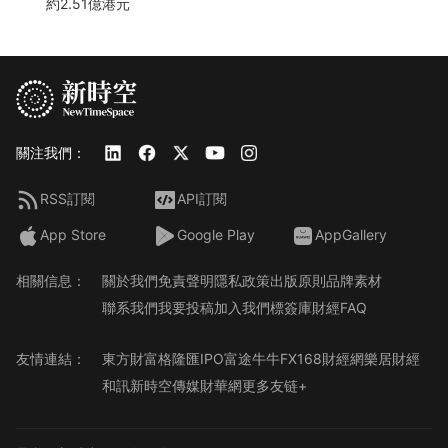
約2.51億港元
關注我們：
RSS訂閱
API訂閱
App Store
Google Play
AppGallery
相關信息：
關於我們
免責聲明
隱私政策
出版原則
品牌素材
聯系我們
我要投稿
加入我們
標簽庫
財經FAQ
友情連結：
東方財富
格隆匯
IPO
富途牛牛
FX168財經網
樂居財經
和訊
新時空傳媒
財華網
更多友链+