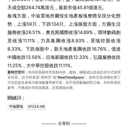
天成交額264.74萬港元，最新市值45.81億港元。
板塊方面，中渝置地所屬恆生地產板塊整體呈現分化態
勢，上漲59只，下跌134只。上漲個股方面，方圓生活
服務收漲26.51%，奧克斯國際收漲14.89%，環球數碼創
意收漲11.11%，力高集團收漲8.93%，景瑞控股收漲
8.33%。下跌個股中，新天地產集團收跌16.76%，億達
中國收跌13.56%，沿海家園收跌12.33%，弘陽服務收跌
11.25%，大中華控股收跌11.11%。
新時空
聲明：
本內容爲新時空原創內容，復制、轉載或以其他任何方式使用
本內容，須注明來源“新時空”或“
NewTimeSpace
”。新時空及授權的第三
方信息提供者竭力確保數據準確可靠，但不保證數據絕對正確。本內容僅供
參考，不構成任何投資建議，交易風險自擔。
關鍵詞：
中渝置地
01224.HK
分享到