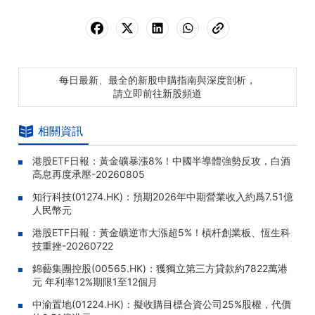
每日最新、最全的新股申購指南與深度剖析，
請立即前往新股頻道
相關資訊
港股ETF日報：黃金礦暴漲8%！中國半導體強勢反攻，白酒
高息再度承壓-20260805
知行科技(01274.HK)：預期2026年中期營業收入約爲7.51億
人民幣元
港股ETF日報：黃金礦逆市大漲超5%！槓杆創業板、恆生科
技重挫-20260722
錦藝集團控股(00565.HK)：獲獨立第三方貸款約7822萬港
元 年利率12%期限1至12個月
中渝置地(01224.HK)：擬收購目標合資公司25%股權，代價