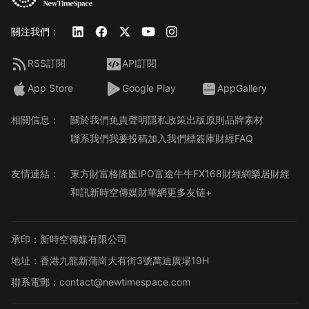
關注我們：
RSS訂閱
API訂閱
App Store
Google Play
AppGallery
相關信息：
關於我們
免責聲明
隱私政策
出版原則
品牌素材
聯系我們
我要投稿
加入我們
標簽庫
財經FAQ
友情連結：
東方財富
格隆匯
IPO
富途牛牛
FX168財經網
樂居財經
和訊
新時空傳媒
財華網
更多友链+
承印：新時空傳媒有限公司
地址：香港九龍新蒲崗大有街3號萬迪廣場19H
聯系電郵：contact@newtimespace.com