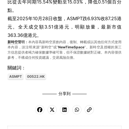
比從去年同期15.54%變動至15.03%，降低0.51個百分
點。
截至2025年10月28日收盤，ASMPT跌6.93%收87.25港
元。全天成交額3.51億港元，明顯放量，最新市值
363.36億港元。
新時空
聲明：
本內容爲新時空原創內容，復制、轉載或以其他任何方式使用
本內容，須注明來源“新時空”或“
NewTimeSpace
”。新時空及授權的第三
方信息提供者竭力確保數據準確可靠，但不保證數據絕對正確。本內容僅供
參考，不構成任何投資建議，交易風險自擔。
關鍵詞：
ASMPT
00522.HK
分享到