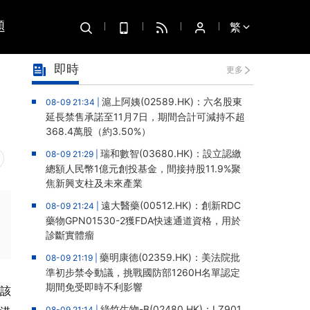
題
繁
即時
更多
滬上阿姨(02589.HK)：六名股東
08-09 21:34 |
延長禁售承諾至11月7日，期間合計可減持不超
368.4萬股（約3.50%）
瑞和數智(03680.HK)：設立認繳
08-09 21:29 |
總額人民幣1億元創投基金，間接持股11.9%聚
焦新興支柱及未來產業
遠大醫藥(00512.HK)：創新RDC
08-09 21:24 |
藥物GPN01530-2獲FDA快速通道資格，用於
診斷實體瘤
藥明康德(02359.HK)：美法院批
08-09 21:19 |
準初步禁令動議，挑戰國防部1260H名單認定
期間免受即時不利影響
。該
綠竹生物-B(02480.HK)：LZ901
08-09 21:14 |