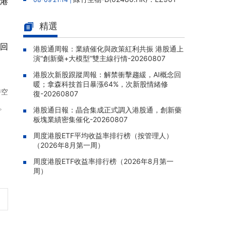
億港
帶狀皰疹疫苗III期臨牀結果發表於Nature子
刊，總體保護效力91.6%
精選
港股通周報：業績催化與政策紅
08-09 20:06 |
資回
利共振 港股通上演“創新藥+大模型”雙主線行
港股通周報：業績催化與政策紅利共振 港股通上
演“創新藥+大模型”雙主線行情-20260807
情-20260807
港股次新股跟蹤周報：解禁衝擊趨緩，AI概念回
港股次新股跟蹤周報：解禁衝擊趨
08-09 19:28 |
暖；拿森科技首日暴漲64%，次新股情緒修
緩，AI概念回暖；拿森科技首日暴漲64%，次
時空
復-20260807
新股情緒修復-20260807
。
港股通日報：晶合集成正式調入港股通，創新藥
民富國際(08511.HK)：25/26年
08-07 22:06 |
板塊業績密集催化-20260807
年報股東應佔虧損835.1萬港元，虧損同比收窄
69.45%
周度港股ETF平均收益率排行榜（按管理人）
（2026年8月第一周）
商米科技-W(06810.HK)：基石投
08-07 22:04 |
周度港股ETF收益率排行榜（2026年8月第一
資者XINWUTANG自願延長禁售期五個月至20
周）
27年3月28日
華夏文化科技(01566.HK)：獨立
08-07 21:55 |
調查完成未發現欺詐挪用證據，報告獲採納，
股份繼續停牌