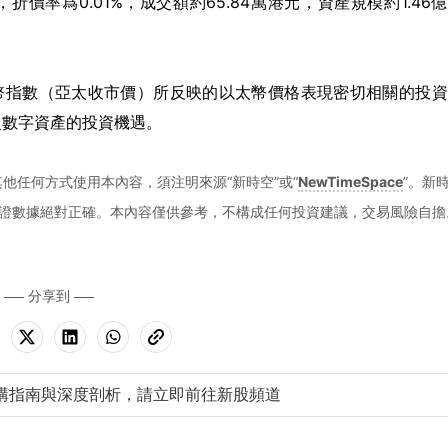
元，折價率爲0.01%，成交額約65.84萬港元，資產規模約1.46
F以太幣指數（亞太收市價）所反映的以太幣價格表現密切相關的投
捉數字資產的投資機遇。
他任何方式使用本內容，須注明來源“新時空”或“
NewTimeSpace
”。新
證數據絕對正確。本內容僅供參考，不構成任何投資建議，交易風險自擔
分享到
購指南與深度剖析，請立即前往新股頻道