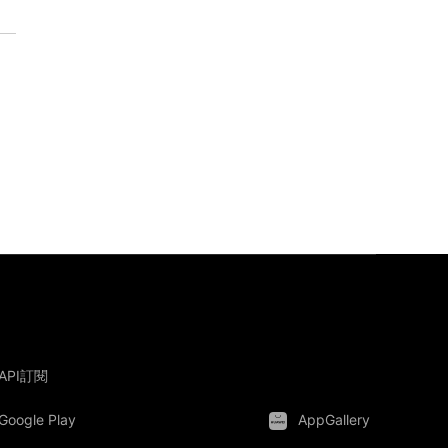
API訂閱
Google Play
AppGallery