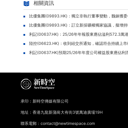
相關資訊
比優集團(09893.HK)：獨立非執行董事變動，魏錸獲
比優集團(09893.HK)：訂立新採礦權獨家協議，擬增持Kan
利記(00637.HK)：25/26年年報股東應佔溢利572.
陸控(06623.HK)：收到紐交所通知，確認符合持續上
利記(00637.HK)預期25/26年年度公司權益股東應佔
承印：新時空傳媒有限公司
地址：香港九龍新蒲崗大有街3號萬迪廣場19H
聯系電郵：contact@newtimespace.com