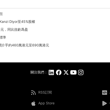
委任
zi Diyor至45%股權
3萬港元，同比扭虧爲盈
市標準
利潤介乎約460萬港元至690萬港元
關注我們：
RSS訂閱
App Store