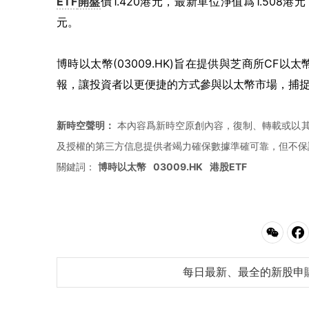
ETF
開盤
價1.420港元，最新單位淨值爲1.508港
元。
博時以太幣(03009.HK)旨在提供與芝商所C
報，讓投資者以更便捷的方式參與以太幣市場，捕
新時空聲明：
本內容爲新時空原創內容，復制、轉載或以其
及授權的第三方信息提供者竭力確保數據準確可靠，但不保
關鍵詞：
博時以太幣
03009.HK
港股ETF
每日最新、最全的新股申