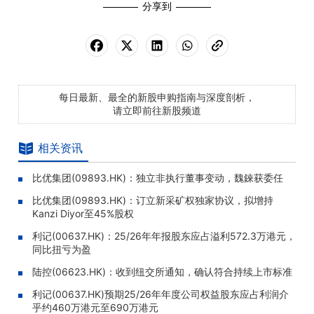
分享到
每日最新、最全的新股申购指南与深度剖析，
请立即前往新股频道
相关资讯
比优集团(09893.HK)：独立非执行董事变动，魏錸获委任
比优集团(09893.HK)：订立新采矿权独家协议，拟增持
Kanzi Diyor至45%股权
利记(00637.HK)：25/26年年报股东应占溢利572.3万港元，
同比扭亏为盈
陆控(06623.HK)：收到纽交所通知，确认符合持续上市标准
利记(00637.HK)预期25/26年年度公司权益股东应占利润介
乎约460万港元至690万港元