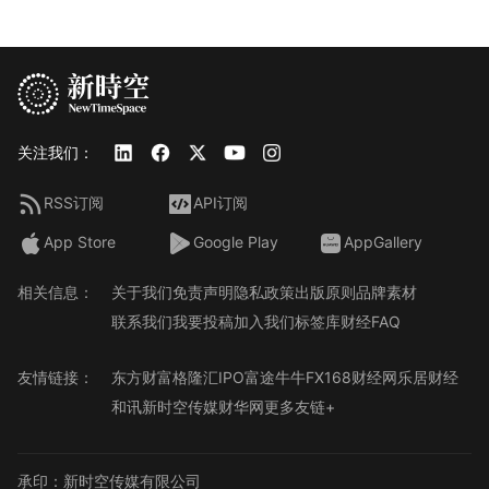
关注我们：
RSS订阅
API订阅
App Store
Google Play
AppGallery
相关信息：
关于我们
免责声明
隐私政策
出版原则
品牌素材
联系我们
我要投稿
加入我们
标签库
财经FAQ
友情链接：
东方财富
格隆汇
IPO
富途牛牛
FX168财经网
乐居财经
和讯
新时空传媒
财华网
更多友链+
承印：新时空传媒有限公司