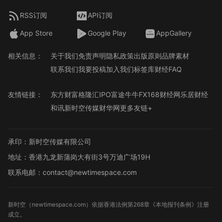
RSS订阅
API订阅
App Store
Google Play
AppGallery
相关信息：
关于我们
免责声明
隐私政策
出版原则
品牌素材
联系我们
我要投稿
加入我们
标签库
财经FAQ
友情链接：
东方财富
格隆汇
IPO
富途牛牛
FX168财经网
乐居财经
和讯
新时空传媒
财华网
更多友链+
承印：新时空传媒有限公司
地址：香港九龙新蒲岗大有街3号万迪广场19H
联系电邮：contact@newtimespace.com
新时空（
newtimespace.com
）依据香港法例第268章《本地报刊条例》注册
成立。