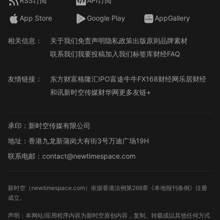
RSS订阅
API订阅
App Store
Google Play
AppGallery
相关信息：
关于我们
免责声明
隐私政策
出版原则
品牌素材
联系我们
我要投稿
加入我们
标签库
财经FAQ
友情链接：
东方财富
格隆汇
IPO
富途牛牛
FX168财经网
乐居财经
和讯
新时空传媒
财华网
更多友链+
承印：新时空传媒有限公司
地址：香港九龙新蒲岗大有街3号万迪广场19H
联系电邮：contact@newtimespace.com
新时空（
newtimespace.com
）依据香港法例第268章《本地报刊条例》注册
成立。
声明：本网站/应用程序内容为新时空原创内容，复制、转载或以其他任何方式