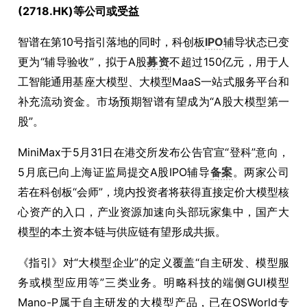
(2718.HK)等公司或受益
智谱在第10号指引落地的同时，科创板
IPO
辅导状态已变
更为“辅导验收”，拟于A股
募资
不超过150亿元，用于人
工智能通用基座大模型、大模型MaaS一站式服务平台和
补充流动资金。市场预期智谱有望成为“A股大模型第一
股”。
MiniMax于5月31日在港交所发布公告官宣“登科”意向，
5月底已向上海证监局提交A股IPO辅导
备案
。两家公司
若在科创板“会师”，境内投资者将获得直接定价大模型核
心资产的入口，产业资源加速向头部玩家集中，国产大
模型的本土资本链与供应链有望形成共振。
《指引》对“大模型企业”的定义覆盖“自主研发、模型服
务或模型应用等”三类业务。明略科技的端侧GUI模型
Mano-P属于自主研发的大模型产品，已在OSWorld专