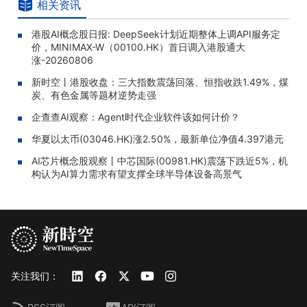
相关资讯
港股AI概念股日报: DeepSeek计划近期整体上调API服务定
价，MINIMAX-W（00100.HK）首日调入港股通大
涨-20260806
新时空丨港股收盘：三大指数震荡回落、恒指收跌1.49%，煤
炭、有色金属等题材逆势走强
企查查AI观察：Agent时代企业软件该如何计价？
华夏以太币(03046.HK)涨2.50%，最新单位净值4.397港元
AI芯片概念股观察丨中芯国际(00981.HK)震荡下跌近5%，机
构认为AI算力需求有望支撑全球半导体设备高景气
关注我们：