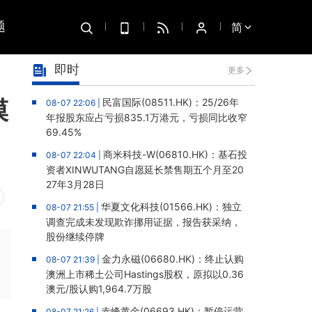
题
简
即时
更多
模
民富国际(08511.HK)：25/26年
08-07 22:06 |
年报股东应占亏损835.1万港元，亏损同比收窄
69.45%
商米科技-W(06810.HK)：基石投
08-07 22:04 |
资者XINWUTANG自愿延长禁售期五个月至20
27年3月28日
华夏文化科技(01566.HK)：独立
08-07 21:55 |
调查完成未发现欺诈挪用证据，报告获采纳，
股份继续停牌
金力永磁(06680.HK)：终止认购
08-07 21:39 |
澳洲上市稀土公司Hastings股权，原拟以0.36
澳元/股认购1,964.7万股
赤峰黄金(06693.HK)：暂停运营
08-07 21:26 |