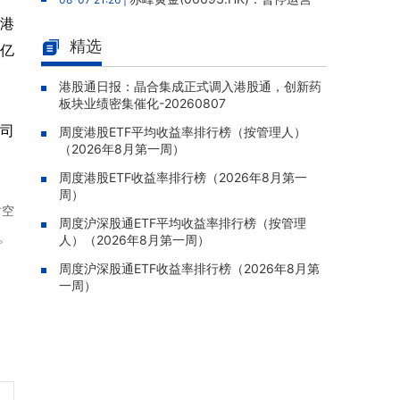
老挝勐康稀土项目，2025年该项目归母净亏损
0港
人民币5,406万元
精选
1亿
灵宝黄金(03330.HK)：新疆哈巴
08-07 20:07 |
河勘查取得重大进展，保有金金属量由13.20吨
港股通日报：晶合集成正式调入港股通，创新药
板块业绩密集催化-20260807
跃升至53.94吨
公司
周度港股ETF平均收益率排行榜（按管理人）
迅策(03317.HK)：与天合算力订
08-07 20:04 |
（2026年8月第一周）
立战略合作备忘，共探能源垂类大模型与Toke
n工厂商业化
周度港股ETF收益率排行榜（2026年8月第一
周）
哥瑞利软件通过港交所聆讯，在
08-07 20:02 |
时空
中国泛半导体IMSS市场排名第三
周度沪深股通ETF平均收益率排行榜（按管理
。
人）（2026年8月第一周）
浙能迈领绿航二次递表港交所，为
08-07 19:47 |
全球领先的绿色航运设备和系统提供商
周度沪深股通ETF收益率排行榜（2026年8月第
一周）
骏杰集团控股(08188.HK)：附属
08-07 19:09 |
公司获授7份基建工程建造合约，合约总额约1.
95亿港元