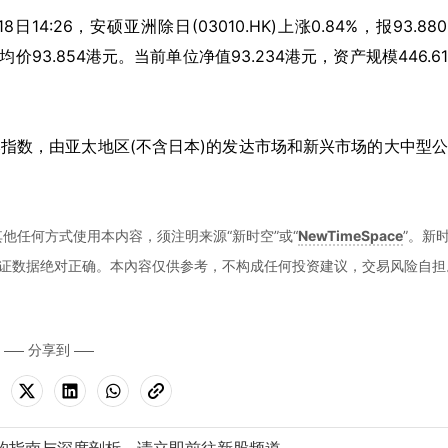
月18日14:26，安硕亚洲除日(03010.HK)上涨0.84%，报93.88
均价93.854港元。当前单位净值93.234港元，资产规模446.6
除日本指数，由亚太地区(不含日本)的发达市场和新兴市场的大中型
他任何方式使用本内容，须注明来源“新时空”或“
NewTimeSpace
”。新
证数据绝对正确。本內容仅供参考，不构成任何投资建议，交易风险自担
分享到