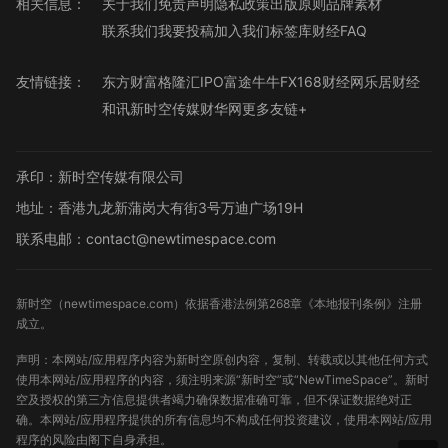
相关信息：
关于我们
免责声明
隐私政策
出版原则
品牌素材
联系我们
我要投稿
加入我们
标签库
财经FAQ
友情链接：
东方财富
格隆汇
IPO
富途牛牛
FX168财经网
乐居财经
和讯
新时空传媒
财华网
更多友链+
承印：新时空传媒有限公司
地址：香港九龙新蒲岗大有街3号万迪广场19H
联系电邮：contact@newtimespace.com
新时空（
newtimespace.com
）依据香港法例第268章《本地报刊条例》注册
成立。
声明：本网站/应用程序内容为新时空原创内容，复制、转载或以其他任何方式
使用本网站/应用程序的内容，须注明来源“新时空”或“NewTimeSpace”。新时
空及授权的第三方信息提供者竭力确保数据准确可靠，但不保证数据绝对正
确。本网站/应用程序提供的所有信息均不构成任何投资建议，使用本网站/应用
程序的风险由阁下自身承担。